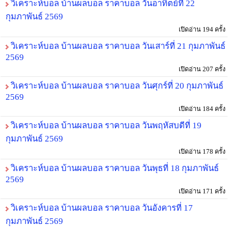
วิเคราะห์บอล บ้านผลบอล ราคาบอล วันอาทิตย์ที่ 22
กุมภาพันธ์ 2569
เปิดอ่าน 194 ครั้ง
วิเคราะห์บอล บ้านผลบอล ราคาบอล วันเสาร์ที่ 21 กุมภาพันธ์
2569
เปิดอ่าน 207 ครั้ง
วิเคราะห์บอล บ้านผลบอล ราคาบอล วันศุกร์ที่ 20 กุมภาพันธ์
2569
เปิดอ่าน 184 ครั้ง
วิเคราะห์บอล บ้านผลบอล ราคาบอล วันพฤหัสบดีที่ 19
กุมภาพันธ์ 2569
เปิดอ่าน 178 ครั้ง
วิเคราะห์บอล บ้านผลบอล ราคาบอล วันพุธที่ 18 กุมภาพันธ์
2569
เปิดอ่าน 171 ครั้ง
วิเคราะห์บอล บ้านผลบอล ราคาบอล วันอังคารที่ 17
กุมภาพันธ์ 2569