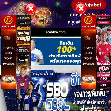
zeanfifa.com