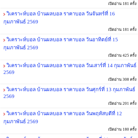
เปิดอ่าน 181 ครั้ง
วิเคราะห์บอล บ้านผลบอล ราคาบอล วันจันทร์ที่ 16
กุมภาพันธ์ 2569
เปิดอ่าน 181 ครั้ง
วิเคราะห์บอล บ้านผลบอล ราคาบอล วันอาทิตย์ที่ 15
กุมภาพันธ์ 2569
เปิดอ่าน 425 ครั้ง
วิเคราะห์บอล บ้านผลบอล ราคาบอล วันเสาร์ที่ 14 กุมภาพันธ์
2569
เปิดอ่าน 308 ครั้ง
วิเคราะห์บอล บ้านผลบอล ราคาบอล วันศุกร์ที่ 13 กุมภาพันธ์
2569
เปิดอ่าน 201 ครั้ง
วิเคราะห์บอล บ้านผลบอล ราคาบอล วันพฤหัสบดีที่ 12
กุมภาพันธ์ 2569
เปิดอ่าน 180 ครั้ง