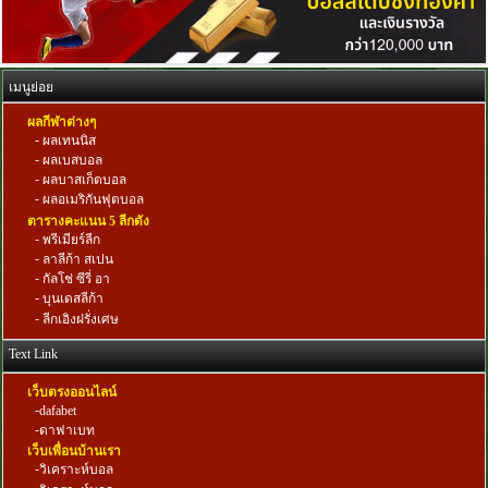
เมนูย่อย
ผลกีฬาต่างๆ
-
ผลเทนนิส
-
ผลเบสบอล
-
ผลบาสเก็ตบอล
-
ผลอเมริกันฟุตบอล
ตารางคะแนน 5 ลีกดัง
-
พรีเมียร์ลีก
-
ลาลีก้า สเปน
-
กัลโช่ ซีรี่ อา
-
บุนเดสลีก้า
-
ลีกเอิงฝรั่งเศษ
Text Link
เว็บตรงออนไลน์
-
dafabet
-
ดาฟาเบท
เว็บเพื่อนบ้านเรา
-
วิเคราะห์บอล