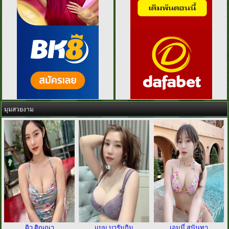
มุมสวยงาม
ดิว ติณณา
แบม บารัมกิม
เอมมี่ สุนันทา