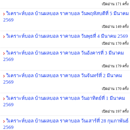
เปิดอ่าน 171 ครั้ง
วิเคราะห์บอล บ้านผลบอล ราคาบอล วันพฤหัสบดีที่ 5 มีนาคม
2569
เปิดอ่าน 149 ครั้ง
วิเคราะห์บอล บ้านผลบอล ราคาบอล วันพุธที่ 4 มีนาคม 2569
เปิดอ่าน 170 ครั้ง
วิเคราะห์บอล บ้านผลบอล ราคาบอล วันอังคารที่ 3 มีนาคม
2569
เปิดอ่าน 179 ครั้ง
วิเคราะห์บอล บ้านผลบอล ราคาบอล วันจันทร์ที่ 2 มีนาคม
2569
เปิดอ่าน 170 ครั้ง
วิเคราะห์บอล บ้านผลบอล ราคาบอล วันอาทิตย์ที่ 1 มีนาคม
2569
เปิดอ่าน 197 ครั้ง
วิเคราะห์บอล บ้านผลบอล ราคาบอล วันเสาร์ที่ 28 กุมภาพันธ์
2569