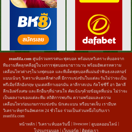
zeanfifa.com
ศูนย์รวมทรรศนะฟุตบอล พร้อมบทวิเคราะห์บอลจาก
ทีมงานที่คลุกคลีอยู่ในวงการฟุตบอลมายาวนาน พร้อมอัพเดรทความ
เคลื่อนไหวต่างๆในวงฟุตบอล และทีเด็ดฟุตบอลที่แม่นยำฟันธงลงสกอร์
แบบเน้นๆ วิเคราะห์บอลลีกต่างที่ มีการแข่งขันในแต่ละวันไม่ว่าจะเป็น
พรีเมียร์ลีกอังกฤษ บุนเดสลีกาเยอรมัน ลาลีกาสเปน กัลโช่ซีรี่ อา อิตาลี
ลีกเอิงฝรั่งเศษ และลีกอื่นๆที่น่าสนใจ คัดเน้นๆด้วยข้อมูลที่แน่น ไม่ว่าจะ
เป็นผลงานของแต่ละทีม สถิติการพบกัน ความพร้อมและความ
เคลื่อนไหวก่อนเกมการแข่งขัน นักเตะแบน หรือบาดเจ็บ เรามีบท
วิเคราะห์ทุกวันอัพเดรท 24 ชั่วโมง ร่วมเป็นส่วนหนึ่งไปกับเรา
zeanfifa.com
|
|
|
|
livescore
หน้าหลัก
วิเคราะห์บอลวันนี้
ดูบอลออนไลน์
|
|
โปรแกรมบอล
เว็บบอร์ด
ติดต่อเรา