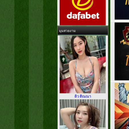
มุมสวยงาม
ดิว ติณณา