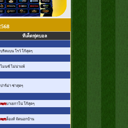
2568
ทีเด็ดฟุตบอล
บริสแบน โรว์ โก้สุดๆ
ไมนซ์ ไม่น่าแพ้
ปาร์ม่า ซ่าสุดๆ
บาเยกาโน่ โก้สุดๆ
ล็องส์ จัดนอกบ้าน