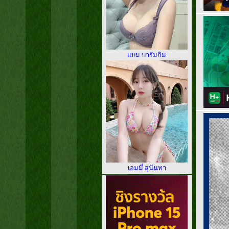
แบม บารัมกิม
เอมมี่ สุนันทา