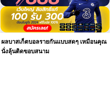
ผลบาสเก็ตบอลรายกันแบบสดๆ เหมือนคุณ
นั่งลุ้นติดขอบสนาม