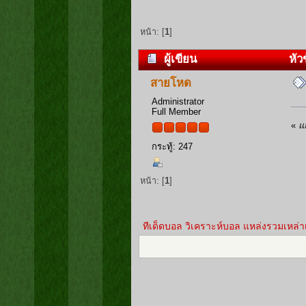
หน้า: [
1
]
ผู้เขียน
หัวข
สายโหด
Administrator
Full Member
«
แ
กระทู้: 247
หน้า: [
1
]
ทีเด็ดบอล วิเคราะห์บอล แหล่งรวมเหล่