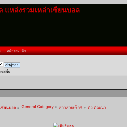
อล แหล่งรวมเหล่าเซียนบอล
บ
สมัครสมาชิก
นเซสชั่น
General Category
»
าเซียนบอล
»
สาวสวยเซ็กซี่
»
ดิว ติณณา