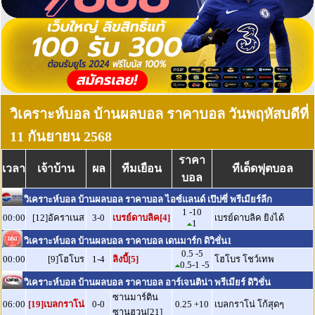
วิเคราะห์บอล บ้านผลบอล ราคาบอล วันพฤหัสบดีที่
11 กันยายน 2568
ราคา
เวลา
เจ้าบ้าน
ผล
ทีมเยือน
ทีเด็ดฟุตบอล
บอล
วิเคราะห์บอล บ้านผลบอล ราคาบอล ไอซ์แลนด์ เป๊ปซี่ พรีเมียร์ลีก
1 -10
00:00
[12]อัคราเนส
3-0
เบรย์ดาบลิค[4]
เบรย์ดาบลิค ยิงได้
1
วิเคราะห์บอล บ้านผลบอล ราคาบอล เดนมาร์ก ดิวิชั่น1
0.5 -5
00:00
[9]โฮโบร
1-4
ลิงบี้[5]
โฮโบร โชว์เทพ
0.5-1 -5
วิเคราะห์บอล บ้านผลบอล ราคาบอล อาร์เจนติน่า พรีเมียร์ ดิวิชั่น
ซานมาร์ติน
06:00
[19]เบลกราโน่
0-0
0.25 +10
เบลกราโน่ โก้สุดๆ
ซานฮวน[21]