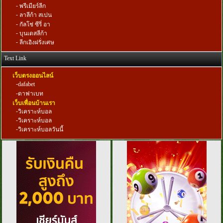
-
พรีเมียร์ลีก
-
ลาลีก้า สเปน
-
กัลโช่ ซีรี่ อา
-
บุนเดสลีก้า
-
ลีกเอิงฝรั่งเศษ
Text Link
เว็บตรงออนไลน์
-
dafabet
-
ดาฟาเบท
เว็บเพื่อนบ้านเรา
-
วิเคราะห์บอล
-
วิเคราะห์บอล
-
วิเคราะห์บอลวันนี้