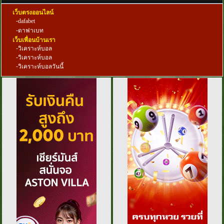
เว็บตรงออนไลน์
-
dafabet
-
ดาฟาเบท
เว็บเพื่อนบ้านเรา
-
วิเคราะห์บอล
-
วิเคราะห์บอล
-
วิเคราะห์บอลวันนี้