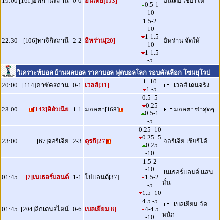
19:00
[161]อัฟกานิสถาน
0-0
อินเดีย[133]
อินเดีย เชียร์ได้
0.5-1
-10
1.5-2
-10
1-1.5
22:30
[106]ทาจิกิสถานี
2-2
อิหร่าน[20]
อิหร่าน จัดให้
-10
1-1.5
-5
วิเคราะห์บอล บ้านผลบอล ราคาบอล ฟุตบอลโลก รอบคัดเลือก โซนยุโรป
1 -10
20:00
[114]คาซัคสถาน
0-1
เวลส์[31]
เวลส์ เด่นจริง
1 -5
0.5 -5
0.25
23:00
[143]ลิธัวเนีย
1-1
มอลตา[168]
มอลตา ซ่าสุดๆ
0.5-1
-5
0.25 -10
0.25 -5
23:00
[67]จอร์เจีย
2-3
ตุรกี[27]
จอร์เจีย เชียร์ได้
0.25
-10
1.5-2
-10
เนเธอร์แลนด์ แสน
01:45
[7]เนเธอร์แลนด์
1-1
โปแลนด์[37]
1.5-2
มั่น
-5
1.5 -10
4.5 -5
เบลเยียม จัด
01:45
[204]ลิกเตนสไตน์
0-6
เบลเยียม[8]
4-4.5
หนัก
-10