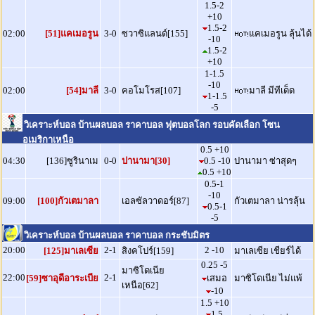
1.5-2
+10
1.5-2
02:00
[51]แคเมอรูน
3-0
ซวาซิแลนด์[155]
แคเมอรูน ลุ้นได้
-10
1.5-2
+10
1-1.5
-10
02:00
[54]มาลี
3-0
คอโมโรส[107]
มาลี มีทีเด็ด
1-1.5
-5
วิเคราะห์บอล บ้านผลบอล ราคาบอล ฟุตบอลโลก รอบคัดเลือก โซน
อเมริกาเหนือ
0.5 +10
04:30
[136]ซูรินาเม
0-0
ปานามา[30]
0.5 -10
ปานามา ซ่าสุดๆ
0.5 +10
0.5-1
-10
09:00
[100]กัวเตมาลา
เอลซัลวาดอร์[87]
กัวเตมาลา น่ารลุ้น
0.5-1
-5
วิเคราะห์บอล บ้านผลบอล ราคาบอล กระชับมิตร
20:00
2-1
2 -10
[125]มาเลเซีย
สิงคโปร์[159]
มาเลเซีย เชียร์ได้
0.25 -5
มาซิโดเนีย
22:00
2-1
[59]ซาอุดีอาระเบีย
เสมอ
มาซิโดเนีย ไม่แพ้
เหนือ[62]
-10
1.5 +10
1.5