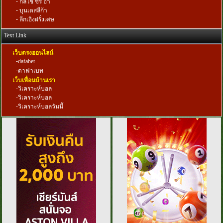
-
กัลโช่ ซีรี่ อา
-
บุนเดสลีก้า
-
ลีกเอิงฝรั่งเศษ
Text Link
เว็บตรงออนไลน์
-
dafabet
-
ดาฟาเบท
เว็บเพื่อนบ้านเรา
-
วิเคราะห์บอล
-
วิเคราะห์บอล
-
วิเคราะห์บอลวันนี้