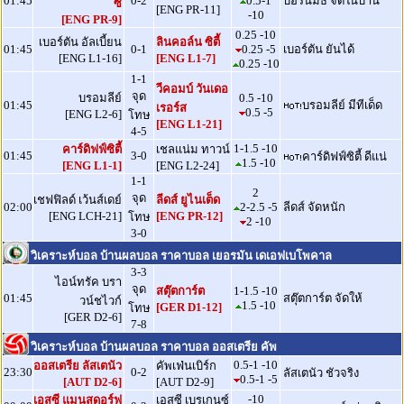
01:45
0-2
0.5-1
บอร์นมัธ จัดในบ้าน
ซี
[ENG PR-11]
-10
[ENG PR-9]
0.25 -10
เบอร์ตัน อัลเบี้ยน
ลินคอล์น ซิตี้
01:45
0-1
0.25 -5
เบอร์ตัน ยันได้
[ENG L1-16]
[ENG L1-7]
0.25 -10
1-1
วีคอมบ์ วันเดอ
จุด
บรอมลีย์
0.5 -10
01:45
บรอมลีย์ มีทีเด็ด
เรอร์ส
0.5 -5
[ENG L2-6]
โทษ
[ENG L1-21]
4-5
1-1.5 -10
คาร์ดิฟฟ์ซิตี้
เชลแน่ม ทาวน์
01:45
3-0
คาร์ดิฟฟ์ซิตี้ ดีแน่
1.5 -10
[ENG L1-1]
[ENG L2-24]
1-1
2
จุด
เชฟฟิลด์ เว้นส์เดย์
ลีดส์ ยูไนเต็ด
02:00
2-2.5 -5
ลีดส์ จัดหนัก
[ENG LCH-21]
[ENG PR-12]
โทษ
2 -10
3-0
วิเคราะห์บอล บ้านผลบอล ราคาบอล เยอรมัน เดเอฟเบโพคาล
3-3
ไอน์ทรัค บรา
จุด
สตุ๊ตการ์ต
1-1.5 -10
01:45
สตุ๊ตการ์ต จัดให้
วน์ชไวก์
1.5 -10
[GER D1-12]
โทษ
[GER D2-6]
7-8
วิเคราะห์บอล บ้านผลบอล ราคาบอล ออสเตรีย คัพ
0.5-1 -10
ออสเตรีย ลัสเตนัว
คัพเฟ่นเบิร์ก
23:30
0-2
ลัสเตนัว ชัวจริง
0.5-1 -5
[AUT D2-6]
[AUT D2-9]
-10
เอสซี แมนสดอร์ฟ
เอสซี เบรเกนซ์