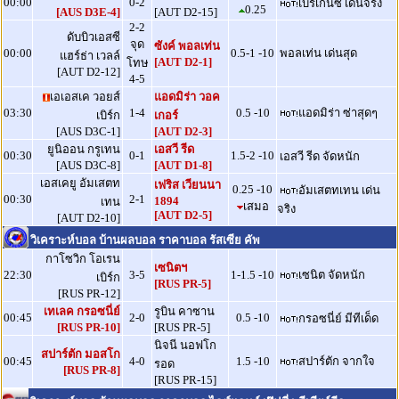
00:00
0-2
เบรเกนซ์ เด่นจริง
0.25
[AUS D3E-4]
[AUT D2-15]
2-2
ดับบิวเอสซี
จุด
ซังค์ พอลเท่น
00:00
0.5-1 -10
พอลเท่น เด่นสุด
แฮร์ธ่า เวลล์
[AUT D2-1]
โทษ
[AUT D2-12]
4-5
เอเอสเค วอยส์
แอดมิร่า วอค
03:30
1-4
0.5 -10
แอดมิร่า ซ่าสุดๆ
เบิร์ก
เกอร์
[AUS D3C-1]
[AUT D2-3]
ยูนิออน กรูเทน
เอสวี รีด
00:30
0-1
1.5-2 -10
เอสวี รีด จัดหนัก
[AUS D3C-8]
[AUT D1-8]
เอสเคยู อัมเสตท
เฟริส เวียนนา
0.25 -10
อัมเสตทเทน เด่น
00:30
2-1
1894
เทน
เสมอ
จริง
[AUT D2-5]
[AUT D2-10]
วิเคราะห์บอล บ้านผลบอล ราคาบอล รัสเซีย คัพ
กาโซวิก โอเรน
เซนิตฯ
22:30
3-5
1-1.5 -10
เซนิต จัดหนัก
เบิร์ก
[RUS PR-5]
[RUS PR-12]
เทเลค กรอซนี่ย์
รูบิน คาซาน
00:45
2-0
0.5 -10
กรอซนี่ย์ มีทีเด็ด
[RUS PR-10]
[RUS PR-5]
นิจนี นอฟโก
สปาร์ตัก มอสโก
00:45
4-0
1.5 -10
สปาร์ตัก จากใจ
รอด
[RUS PR-8]
[RUS PR-15]