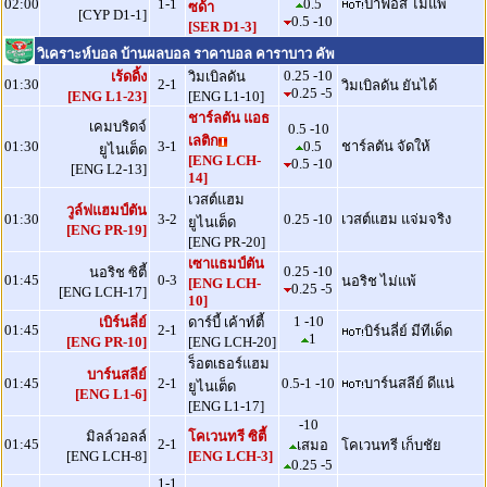
02:00
1-1
0.5
ปาฟอส ไม่แพ้
ซด้า
[CYP D1-1]
0.5 -10
[SER D1-3]
วิเคราะห์บอล บ้านผลบอล ราคาบอล คาราบาว คัพ
0.25 -10
เร้ดดิ้ง
วิมเบิลดัน
01:30
2-1
วิมเบิลดัน ยันได้
0.25 -5
[ENG L1-23]
[ENG L1-10]
ชาร์ลตัน แอธ
เคมบริดจ์
0.5 -10
เลติก
01:30
3-1
0.5
ชาร์ลตัน จัดให้
ยูไนเต็ด
[ENG LCH-
0.5 -10
[ENG L2-13]
14]
เวสต์แฮม
วูล์ฟแฮมป์ตัน
01:30
3-2
0.25 -10
เวสต์แฮม แจ่มจริง
ยูไนเต็ด
[ENG PR-19]
[ENG PR-20]
เซาแธมป์ตัน
0.25 -10
นอริช ซิตี้
01:45
0-3
นอริช ไม่แพ้
[ENG LCH-
0.25 -5
[ENG LCH-17]
10]
1 -10
เบิร์นลี่ย์
ดาร์บี้ เค้าท์ตี้
01:45
2-1
บิร์นลี่ย์ มีทีเด็ด
1
[ENG PR-10]
[ENG LCH-20]
ร็อตเธอร์แฮม
บาร์นสลีย์
01:45
2-1
0.5-1 -10
บาร์นสลีย์ ดีแน่
ยูไนเต็ด
[ENG L1-6]
[ENG L1-17]
-10
มิลล์วอลล์
โคเวนทรี ซิตี้
01:45
2-1
เสมอ
โคเวนทรี เก็บชัย
[ENG LCH-8]
[ENG LCH-3]
0.25 -5
1-1