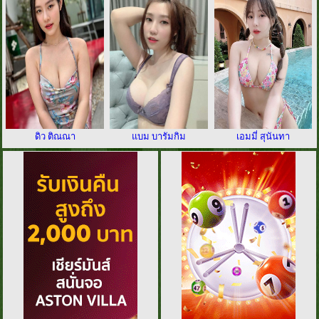
ดิว ติณณา
แบม บารัมกิม
เอมมี่ สุนันทา