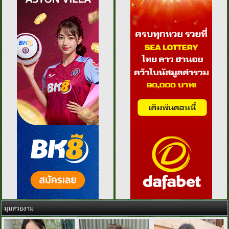
มุมสวยงาม