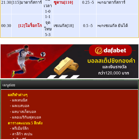
21:30
[115]มาดากัสการ์
ซูดาน[110]
0.25 -5
มาดากัสการ์
เวลา
1-0
1-1
จุด
00:30
[12]โมร็อกโก
เซเนกัล[18]
0.5 -5
เซเนกัล ยันได้
โทษ
5-3
เมนูย่อย
ผลกีฬาต่างๆ
-
ผลเทนนิส
-
ผลเบสบอล
-
ผลบาสเก็ตบอล
-
ผลอเมริกันฟุตบอล
ตารางคะแนน 5 ลีกดัง
-
พรีเมียร์ลีก
-
ลาลีก้า สเปน