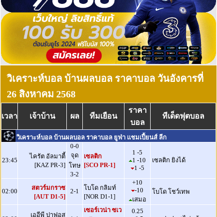
วิเคราะห์บอล บ้านผลบอล ราคาบอล วันอังคารที่
26 สิงหาคม 2568
ราคา
เวลา
เจ้าบ้าน
ผล
ทีมเยือน
ทีเด็ดฟุตบอล
บอล
วิเคราะห์บอล บ้านผลบอล ราคาบอล ยูฟ่า แชมเปี้ยนส์ ลีก
0-0
1 -5
จุด
ไครัต อัลมาตี้
เซลติก
23:45
1 -10
เซลติก ยิงได้
[KAZ PR-3]
[SCO PR-1]
โทษ
1 -5
3-2
+10
สตวร์มกราซ
โบโด กลิมท์
-10
02:00
2-1
โบโด โชว์เทพ
[AUT D1-5]
[NOR D1-1]
เสมอ
เซอร์เวน่า ซเว
0.25
เออีพี ปาฟอส