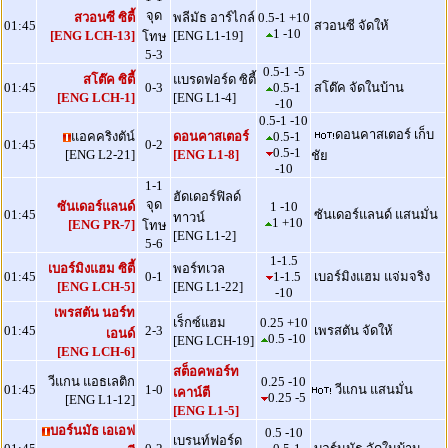
จุด
สวอนซี ซิตี้
พลีมัธ อาร์ไกล์
0.5-1 +10
01:45
สวอนซี จัดให้
1 -10
[ENG LCH-13]
[ENG L1-19]
โทษ
5-3
0.5-1 -5
สโต๊ค ซิตี้
แบรดฟอร์ด ซิตี้
01:45
0-3
0.5-1
สโต๊ค จัดในบ้าน
[ENG LCH-1]
[ENG L1-4]
-10
0.5-1 -10
ดอนคาสเตอร์ เก็บ
แอคคริงตัน์
ดอนคาสเตอร์
0.5-1
01:45
0-2
0.5-1
[ENG L2-21]
[ENG L1-8]
ชัย
-10
1-1
ฮัดเดอร์ฟิลด์
จุด
ซันเดอร์แลนด์
1 -10
01:45
ซันเดอร์แลนด์ แสนมั่น
ทาวน์
1 +10
[ENG PR-7]
โทษ
[ENG L1-2]
5-6
1-1.5
เบอร์มิงแฮม ซิตี้
พอร์ทเวล
01:45
0-1
1-1.5
เบอร์มิงแฮม แจ่มจริง
[ENG LCH-5]
[ENG L1-22]
-10
เพรสตัน นอร์ท
เร็กซ์แฮม
0.25 +10
01:45
2-3
เพรสตัน จัดให้
เอนด์
0.5 -10
[ENG LCH-19]
[ENG LCH-6]
สต็อคพอร์ท
วีแกน แอธเลติก
0.25 -10
01:45
1-0
วีแกน แสนมั่น
เคาน์ตี
0.25 -5
[ENG L1-12]
[ENG L1-5]
บอร์นมัธ เอเอฟ
0.5 -10
เบรนท์ฟอร์ด