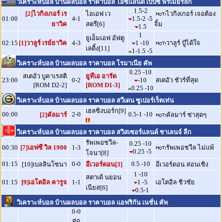
วิเคราะห์บอล บ้านผลบอล ราคาบอล ไอซ์แลนด์ เป๊ปซี่ พรีเมียร์ลีก
1.5-2
[2]ไวกิงเกอร์ เร
ไอเอฟ เว
ไวกิงเกอร์ เจอต้อง
01:00
4-1
1.5-2 -5
ยาวิค
สตรี[6]
จิ้ม
1.5
1
ยูเอ็มเอฟ อัฟตู
02:15
[1]วาลูร์ เรย์ยาวิค
4-3
1 -10
วาลูร์ บู๊ได้ใจ
เลดิ้ง[11]
1-1.5 -5
วิเคราะห์บอล บ้านผลบอล ราคาบอล โรมาเนีย คัพ
0.25 -10
สเตอัว บูคาเรสติ
ยูทีเอ อารัด
23:00
0-2
-10
สเตอัว ชัวร์ที่สุด
[ROM D2-2]
[ROM D1-3]
0.25 -10
วิเคราะห์บอล บ้านผลบอล ราคาบอล สวีเดน ซูเปอร์เร็ตเท่น
เฮลซิงบอร์ก[9]
00:00
2-0
0.5-1 -10
[2]คัลมาร์
คัลมาร์ ซ่าสุดๆ
วิเคราะห์บอล บ้านผลบอล ราคาบอล สวิสเซอร์แลนด์ ชาเลนจ์ ลีก
รัพเพอชวีล-
0.25 -10
00:30
[7]เอฟซี วิล 1900
1-3
รัพเพอชวีล ไม่แพ้
0.25 -5
โจนา[8]
01:15
0-0
0.5 -10
[10]เบลลินโซนา
อีเวอร์ดอน[3]
อีเวอร์ดอน สอนเชิง
1 -10
สตาเด้ นยอน
01:15
[9]เอโตอิล คารูจ
1-1
1 -5
เอโตอิล ชิวชัย
เนียส[6]
0.5-1
วิเคราะห์บอล บ้านผลบอล ราคาบอล แอฟริกัน เนชั่น คัพ
0-0
ต่อ