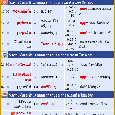
วิเคราะห์บอล บ้านผลบอล ราคาบอล เดนมาร์ค แซซ ลิกาเอน
0.5-1 -5
ซิลเคบอร์ก ของเขา
19:00
[7]ซิลเคบอร์ก
2-1
ลิงบี้[10]
0.5-1
ดี
-10
ซอนเดอร์ไจ
0.5-1
19:00
[8]วีบรอก
2-1
วีบรอก เก็บชัยได้
1 -5
สกี[11]
0.25 -5
21:00
[12]เวเจิล
1-1
อัลบอร์ก[9]
อัลบอร์ก ไม่น่าแพ้
0.25 -10
0.25 -5
[5]นอร์ดเจล
นอร์ดเจลแลนด์ แสน
23:00
0-1
โคเปนเฮเก้น[2]
เสมอ
แลนด์
มั่นใจ
0.25 -5
วิเคราะห์บอล บ้านผลบอล ราคาบอล ลีกา ซาเกรส โปรตุเกส
เสมอ
21:30
0-1
[14]กิล วิเซนเต้
โมไรเรนเซ่[10]
วิเซนเต้ เท่ห์ที่สุด
+10
0.25 -10
[13]นาซิออง
21:30
0-1
อมาดอร่า[15]
0.5 -5
อมาดอร่า ซ่าสุดๆ
นาล
0.25 -5
02:30
[3]ปอร์โต้
1-4
เบนฟิก้า[2]
ปอร์โต้ โก้สุดๆ
0.25 -10
วิเคราะห์บอล บ้านผลบอล ราคาบอล สก็อตแลนด์ พรีเมียร์ลีก
2
[12]เซนต์
18:00
1-0
เซลติก[1]
2-2.5 -5
เซลติก จัดนอกบ้าน
จอห์นสโตน
2
[6]ฮาร์ท เอฟ
0.5-1 -10