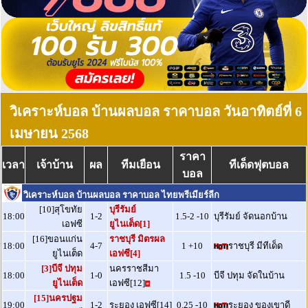
วิเคราะห์บอล บ้านผลบอล ราคาบอล วันอาทิตย์ที่ 6
เมษายน 2568
ราคา
เวลา
เจ้าบ้าน
ผล
ทีมเยือน
ทีเด็ดฟุตบอล
บอล
วิเคราะห์บอล บ้านผลบอล ราคาบอล ไทยพรีเมียร์ลีก
[10]สุโขทัย
บุรีรัมย์
18:00
1-2
1.5-2 -10
บุรีรัมย์ จัดนอกบ้าน
เอฟซี
ยูไนเต็ด[1]
[16]ขอนแก่น
ราชบุรี มิตรผล
18:00
4-7
1 +10
ราชบุรี มีทีเด็ด
ยูไนเต็ด
เอฟซี[4]
[3]บีจี ปทุม
นครราชสีมา
18:00
1-0
1.5 -10
บีจี ปทุม จัดในบ้าน
ยูไนเต็ด
เอฟซี[12]
[15]นครปฐม
19:00
1-2
ระยอง เอฟซี[14]
0.25 -10
ระยอง ของเขาดี