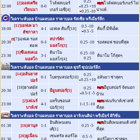
0.25
[2]ออสเตรีย
โวล์ฟสเบอร์
โวล์ฟสเบอร์เกอร์ ไม่
22:00
0-0
0.25 +10
เวียนนา
เกอร์ เอซี[4]
น่าแพ้
0.25 -10
วิเคราะห์บอล บ้านผลบอล ราคาบอล รัสเซีย พรีเมียร์ลีก
[12]เอฟเค มา
0.5 -10
18:00
4-1
เอฟเค คิมกี้[10]
คิมกี้ มีทีเด็ด
0.5 -5
ฮัชกาลา
[7]เอฟเค รอส
สปาร์ตัก
20:30
0-3
0.25 -10
รอสตอฟ ชอบที่สุด
ตอฟ
มอสโก[3]
[5]ซีเอสเคเอ
ดินาโม
0.25 -10
23:30
3-1
ดินาโม โก้สุดๆ
0.25
มอสโก
มอสโก[4]
วิเคราะห์บอล บ้านผลบอล ราคาบอล ตุรกี ซุปเปอร์ลีก
[14]อลันยาส
0.25
18:00
0-1
โบดรุมสปอร์[16]
อลันยา ซ่าสุดๆ
0.25 +10
ปอร์
[18]ฮาเตย์ส
อียูบสปอร์ จัดนอก
0.25
20:30
0-1
อียูบสปอร์[5]
0.5-1 -5
ปอร์
บ้าน
[2]เฟเนร์
แทร็บซอนส
เฟเนร์บาห์เช่ เท่ห์
23:00
4-1
1-1.5 -10
บาห์เช่
ปอร์[10]
ที่สุด
วิเคราะห์บอล บ้านผลบอล ราคาบอล อาร์เจนติน่า พรีเมียร์ ดิวิชั่น
อินดิเพนเดน
อินดิเพนเดนเต้ เท่ห์
01:30
[16]ลานุส
1-1
0.25 -5
เต้[1]
ที่สุด
[26]ยูเนี่ยน
เซนทรัล คอร์โด
0.5 -5
01:30
1-0
คอร์โดบา ซ่าสุดๆ