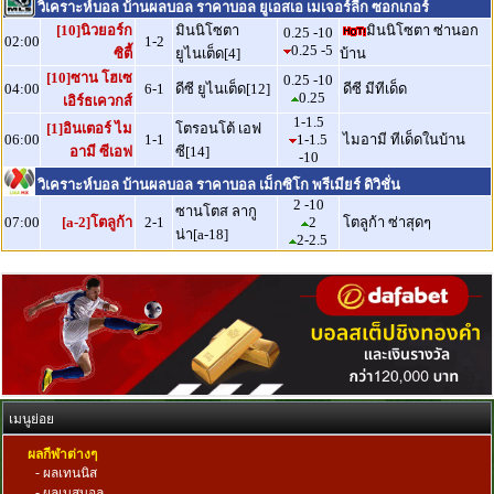
วิเคราะห์บอล บ้านผลบอล ราคาบอล ยูเอสเอ เมเจอร์ลีก ซอกเกอร์
[10]นิวยอร์ก
มินนิโซตา
มินนิโซตา ซ่านอก
0.25 -10
02:00
1-2
0.25 -5
ซิตี้
ยูไนเต็ด[4]
บ้าน
[10]ซาน โฮเซ
0.25 -10
04:00
6-1
ดีซี ยูไนเต็ด[12]
ดีซี มีทีเด็ด
0.25
เอิร์ธเควกส์
1-1.5
[1]อินเตอร์ ไม
โตรอนโต้ เอฟ
06:00
1-1
1-1.5
ไมอามี ทีเด็ดในบ้าน
อามี ซีเอฟ
ซี[14]
-10
วิเคราะห์บอล บ้านผลบอล ราคาบอล เม็กซิโก พรีเมียร์ ดิวิชั่น
2 -10
ซานโตส ลากู
07:00
[a-2]โตลูก้า
2-1
2
โตลูก้า ซ่าสุดๆ
น่า[a-18]
2-2.5
เมนูย่อย
ผลกีฬาต่างๆ
-
ผลเทนนิส
-
ผลเบสบอล