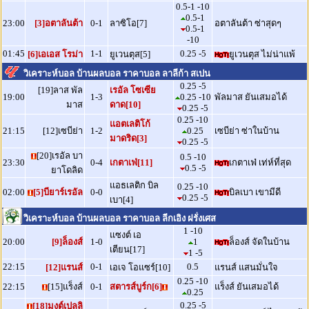
0.5-1 -10
0.5-1
23:00
[3]อตาลันต้า
0-1
ลาซิโอ[7]
อตาลันต้า ซ่าสุดๆ
0.5-1
-10
01:45
1-1
0.25 -5
[6]เอเอส โรม่า
ยูเวนตุส[5]
ยูเวนตุส ไม่น่าแพ้
วิเคราะห์บอล บ้านผลบอล ราคาบอล ลาลีก้า สเปน
0.25 -5
[19]ลาส พัล
เรอัล โซเซีย
19:00
1-3
0.25 -10
พัลมาส ยันเสมอได้
มาส
ดาด[10]
0.25 -5
0.25 -10
แอตเลติโก้
21:15
[12]เซบีย่า
1-2
0.25
เซบีย่า ซ่าในบ้าน
มาดริด[3]
0.25 -5
[20]เรอัล บา
0.5 -10
23:30
0-4
เกตาเฟ่[11]
เกตาเฟ่ เท่ห์ที่สุด
0.5 -5
ยาโดลิด
แอธเลติก บิล
0.25 -10
02:00
[5]บียาร์เรอัล
0-0
บิลเบา เขามีดี
0.25 -5
เบา[4]
วิเคราะห์บอล บ้านผลบอล ราคาบอล ลีกเอิง ฝรั่งเศส
1 -10
แซงต์ เอ
20:00
[9]ล็องส์
1-0
1
ล็องส์ จัดในบ้าน
เตียน[17]
1 -5
22:15
0-1
0.5
[12]แรนส์
เอเจ โอแซร์[10]
แรนส์ แสนมั่นใจ
0.25 -10
22:15
[15]แร็งส์
0-1
สตารส์บูร์ก[6]
แร็งส์ ยันเสมอได้
0.25
0.25 -5
[18]มงต์เปลลิ