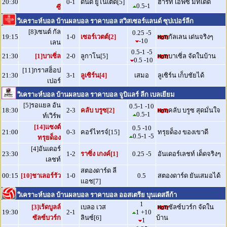
20:30
0-1
ดันดี ยูไนเต็ด[5]
ฮาร์ท เอฟซี มีทีเด็ด
0.5-1
ซี
วิเคราะห์บอล บ้านผลบอล ราคาบอล สวิสเซอร์แลนด์ ซุปเปอร์ลีก
[8]เซนต์ กัล
0.25 -5
19:15
1-0
เซอร์เวตต์[2]
กัลเลน เด่นจริงๆ
-10
เลน
0.5-1 -5
21:30
[1]บาเซิ่ล
2-0
ลูกาโน[5]
บาเซิ่ล จัดในบ้าน
0.5 -10
[11]กราสฮ็อป
21:30
3-1
ลูเซิร์น[4]
เสมอ
ลูเซิร์น เก็บชัยได้
เปอร์
วิเคราะห์บอล บ้านผลบอล ราคาบอล จูบิแลร์ ลีก เบลเยียม
[5]รอแยล อัน
0.5-1 -10
18:30
2-3
คลับ บรูซ[2]
คลับ บรูซ สุดมั่นใจ
0.5-1
ท์เวิร์พ
[14]แซงต์
0.5 -10
21:00
0-3
คอร์ไทรจ์[15]
ทรุยด็อง ของเขาดี
0.5-1 -5
ทรุยด็อง
[4]อันเดอร์
23:30
1-2
ราซิ่ง เกงค์[1]
0.25 -5
อันเดอร์เลชท์ เด็ดจริงๆ
เลชท์
สตองดาร์ด ลี
00:15
[10]ชาเลอร์รัว
1-0
0.5
สตองดาร์ด ยันเสมอได้
แอช[7]
วิเคราะห์บอล บ้านผลบอล ราคาบอล ออสเตรีย บุนเดสลีก้า
1
[3]เร้ดบูลล์
เบลอ เวส
ซัลซ์บวร์ก จัดใน
19:30
2-1
1 +10
ซัลซ์บวร์ก
ลินซ์[6]
บ้าน
1