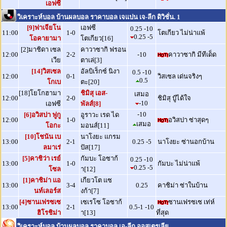
เอฟซี
วิเคราะห์บอล บ้านผลบอล ราคาบอล เจแปน เจ-ลีก ดิวิชั่น. 1
[9]ฟาเจียโน
เอฟซี
0.25 -10
11:00
1-0
โตเกียว ไม่น่าแพ้
0.25 -5
โอคายามา
โตเกียว[16]
[2]มาชิดา เซล
คาวาซากิ ฟรอน
12:00
2-2
-10
คาวาซากิ มีทีเด็ด
เวีย
ตาเล่[3]
[14]วิสเซล
อัลบิเร็กซ์ นิงา
0.5 -10
12:00
0-1
วิสเซล เด่นจริงๆ
0.5
โกเบ
ตะ[20]
[18]โยโกฮามา
ชิมิสุ เอส-
เสมอ
12:00
2-0
ชิมิสุ บู๊ได้ใจ
-10
เอฟซี
พัลส์[8]
-10
[6]อวิสปา ฟูกู
อูราวะ เรด ได
12:00
1-0
อวิสปา ซ่าสุดๆ
เสมอ
โอกะ
มอนส์[11]
[10]โชนัน เบ
นาโงยะ แกรม
13:00
2-1
0.25 -5
นาโงยะ ซ่านอกบ้าน
ลมาเร่
ปัส[17]
[5]คาชิว่า เรย์
กัมบะ โอซาก้
0.25 -10
13:00
1-0
กัมบะ ไม่น่าแพ้
0.25 -5
โซล
า[12]
[1]คาชิม่า แอ
เกียวโต แซ
13:00
3-4
0.25
คาชิม่า ซ่าในบ้าน
นท์เลอร์ส
งก้า[7]
[4]ซานเฟรซเซ
เซเรโซ โอซาก้
ซานเฟรซเซ เท่ห์
13:00
2-1
0.5-1 -10
ฮิโรชิม่า
า[13]
ที่สุด
วิเคราะห์บอล บ้านผลบอล ราคาบอล เอ-ลีก ออสเตรเลีย