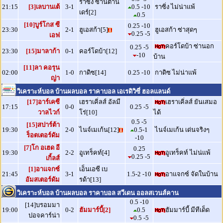
ราซิ่ง ซานตาน
21:15
[3]เลบานเต้
3-1
0.5 -10
ราซิ่ง ไม่น่าแพ้
เดร์[2]
0.5
[10]บูร์โกส ซี
0.25 -10
23:30
2-1
ฮูเอสก้า[5]
ฮูเอสก้า ซ่าสุดๆ
0.25 -5
เอฟ
คอร์โดบ้า ซ่านอก
0.25 -5
23:30
[15]มาลาก้า
0-1
คอร์โดบ้า[12]
-10
บ้าน
[11]ลา คอรุน
02:00
1-0
กาดิซ[14]
0.25 -10
กาดิซ ไม่น่าแพ้
ญ่า
วิเคราะห์บอล บ้านผลบอล ราคาบอล เอเรดิวิซี่ ฮอลแลนด์
[17]อาร์เคซี
เฮราเคิ่ลส์ อัลมี
เฮราเคิ่ลส์ ยันเสมอ
17:15
0-0
0.25 -5
วาลไวก์
โร่[10]
ได้
0.5 -5
[15]สปาร์ต้า
19:30
2-0
ไนจ์เมเก้น[12]
0.5-1
ไนจ์เมเก้น เด่นจริงๆ
ร็อตเตอร์ดัม
-10
[7]โก อเฮด อี
0.25
19:30
2-2
อูเทร็คท์[4]
อูเทร็คท์ ไม่น่แพ้
0.25 -5
เกิ้ลส์
[1]อาแจกซ์
เอ็นเอซี เบ
21:45
3-1
1.5-2 -10
อาแจกซ์ จัดในบ้าน
อัมสเตอร์ดัม
รด้า[13]
วิเคราะห์บอล บ้านผลบอล ราคาบอล สวีเดน ออลสเวนส์คาน
0.5 -10
[14]บรอมมา
19:00
0-2
ฮัมมาร์บี้[2]
0.5
ฮัมมาร์บี้ มีทีเด็ด
ปอจคาร์น่า
0.5 -5