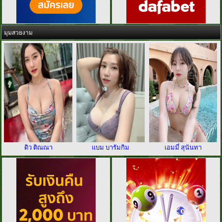
มุมสวยงาม
ดิว ติณณา
แบม บารัมกิม
เอมมี่ สุนันทา