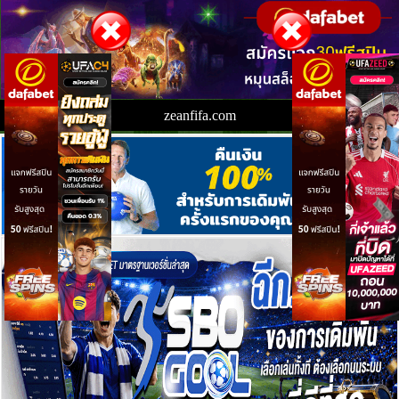
zeanfifa.com