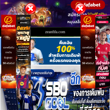
zeanfifa.com