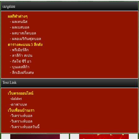
เมนูย่อย
ผลกีฬาต่างๆ
-
ผลเทนนิส
-
ผลเบสบอล
-
ผลบาสเก็ตบอล
-
ผลอเมริกันฟุตบอล
ตารางคะแนน 5 ลีกดัง
-
พรีเมียร์ลีก
-
ลาลีก้า สเปน
-
กัลโช่ ซีรี่ อา
-
บุนเดสลีก้า
-
ลีกเอิงฝรั่งเศษ
Text Link
เว็บตรงออนไลน์
-
dafabet
-
ดาฟาเบท
เว็บเพื่อนบ้านเรา
-
วิเคราะห์บอล
-
วิเคราะห์บอล
-
วิเคราะห์บอลวันนี้