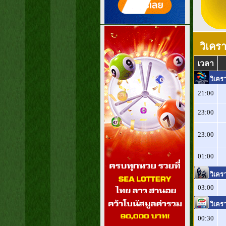
วิเคร
เวลา
วิเคร
21:00
23:00
23:00
01:00
วิเคร
03:00
วิเคร
00:30