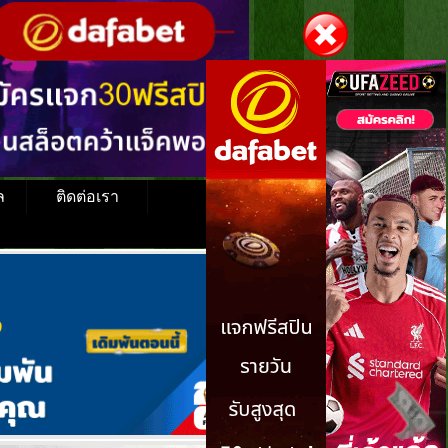
ล
ติดต่อเรา