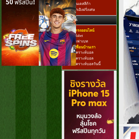
-
บุนเดสลีก้า
-
ลีกเอิงฝรั่งเศษ
Text Link
เว็บตรงออนไลน์
-
dafabet
-
ดาฟาเบท
เว็บเพื่อนบ้านเรา
-
วิเคราะห์บอล
-
วิเคราะห์บอล
-
วิเคราะห์บอลวันนี้