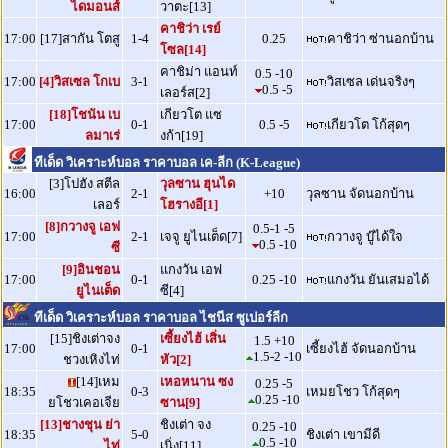
ไดมอนส์
วาตะ[13]
คาชิว่า เรย์
17:00
[17]สากัน โตสู
1-4
0.25
คาชิว่า ซ่านอกบ้าน
โซล[14]
คาชิม่า แอนท์
0.5 -10
17:00
[4]วิสเซล โกเบ
3-1
วิสเซล เด่นจริงๆ
0.5 -5
เลอร์ส[2]
[18]โชนัน เบ
เกียวโต แซ
17:00
0-1
0.5 -5
เกียวโต โก้สุดๆ
ลมาเร่
งก้า[19]
ทีเด็ด วิเคราะห์บอล ราคาบอล เค-ลีก (K-League)
[3]โปฮัง สตีล
วุลซาน ฮุนได
16:00
2-1
+10
วุลซาน จัดนอกบ้าน
เลอร์
โฮรางอี[1]
[8]กวางจู เอฟ
0.5-1 -5
17:00
2-1
เจจู ยูไนเต็ด[7]
กวางจู บู๊ได้ใจ
0.5 -10
ซี
[9]อินชอน
แกงวัน เอฟ
17:00
0-1
0.25 -10
แกงวัน ยันเสมอได้
ยูไนเต็ด
ซี[4]
ทีเด็ด วิเคราะห์บอล ราคาบอล ไชนีส ซูเปอร์ลีก
[15]ชิงเต่าจง
เซี้ยงไฮ้ เสิ่น
1.5 +10
17:00
0-1
เซี้ยงไฮ้ จัดนอกบ้าน
1.5-2 -10
ชวงเหิงไท่
หัว[2]
[14]เหม
เหอหนาน ซง
0.25 -5
18:35
0-3
เหมยโชว โก้สุดๆ
0.25 -10
ยโชวเคอเจีย
ซาน[9]
[13]ชางชุน ย่า
ชิงเต่า จง
0.25 -10
18:35
5-0
ชิงเต่า เขามีดี
0.5 -10
ไท่
เนิ่ง[11]