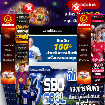
zeanfifa.com