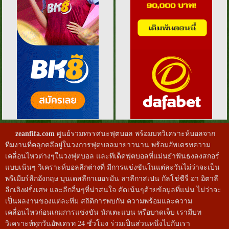
zeanfifa.com
ศูนย์รวมทรรศนะฟุตบอล พร้อมบทวิเคราะห์บอลจาก
ทีมงานที่คลุกคลีอยู่ในวงการฟุตบอลมายาวนาน พร้อมอัพเดรทความ
เคลื่อนไหวต่างๆในวงฟุตบอล และทีเด็ดฟุตบอลที่แม่นยำฟันธงลงสกอร์
แบบเน้นๆ วิเคราะห์บอลลีกต่างที่ มีการแข่งขันในแต่ละวันไม่ว่าจะเป็น
พรีเมียร์ลีกอังกฤษ บุนเดสลีกาเยอรมัน ลาลีกาสเปน กัลโช่ซีรี่ อา อิตาลี
ลีกเอิงฝรั่งเศษ และลีกอื่นๆที่น่าสนใจ คัดเน้นๆด้วยข้อมูลที่แน่น ไม่ว่าจะ
เป็นผลงานของแต่ละทีม สถิติการพบกัน ความพร้อมและความ
เคลื่อนไหวก่อนเกมการแข่งขัน นักเตะแบน หรือบาดเจ็บ เรามีบท
วิเคราะห์ทุกวันอัพเดรท 24 ชั่วโมง ร่วมเป็นส่วนหนึ่งไปกับเรา