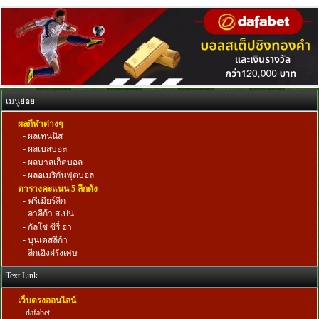
เมนูย่อย
ผลกีฬาต่างๆ
-
ผลเทนนิส
-
ผลเบสบอล
-
ผลบาสเก็ตบอล
-
ผลอเมริกันฟุตบอล
ตารางคะแนน 5 ลีกดัง
-
พรีเมียร์ลีก
-
ลาลีก้า สเปน
-
กัลโช่ ซีรี่ อา
-
บุนเดสลีก้า
-
ลีกเอิงฝรั่งเศษ
Text Link
เว็บตรงออนไลน์
-
dafabet