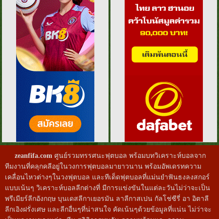
zeanfifa.com
ศูนย์รวมทรรศนะฟุตบอล พร้อมบทวิเคราะห์บอลจาก
ทีมงานที่คลุกคลีอยู่ในวงการฟุตบอลมายาวนาน พร้อมอัพเดรทความ
เคลื่อนไหวต่างๆในวงฟุตบอล และทีเด็ดฟุตบอลที่แม่นยำฟันธงลงสกอร์
แบบเน้นๆ วิเคราะห์บอลลีกต่างที่ มีการแข่งขันในแต่ละวันไม่ว่าจะเป็น
พรีเมียร์ลีกอังกฤษ บุนเดสลีกาเยอรมัน ลาลีกาสเปน กัลโช่ซีรี่ อา อิตาลี
ลีกเอิงฝรั่งเศษ และลีกอื่นๆที่น่าสนใจ คัดเน้นๆด้วยข้อมูลที่แน่น ไม่ว่าจะ