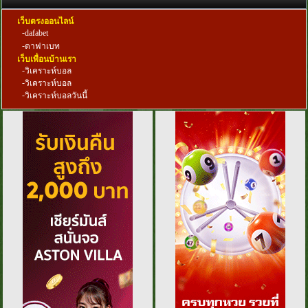
เว็บตรงออนไลน์
-
dafabet
-
ดาฟาเบท
เว็บเพื่อนบ้านเรา
-
วิเคราะห์บอล
-
วิเคราะห์บอล
-
วิเคราะห์บอลวันนี้