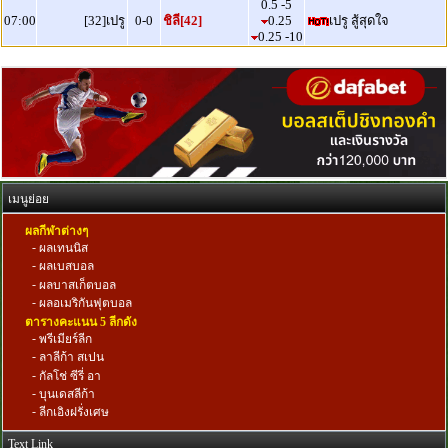
0.5 -5
07:00
[32]เปรู
0-0
ชิลี[42]
0.25
เปรู สู้สุดใจ
0.25 -10
เมนูย่อย
ผลกีฬาต่างๆ
-
ผลเทนนิส
-
ผลเบสบอล
-
ผลบาสเก็ตบอล
-
ผลอเมริกันฟุตบอล
ตารางคะแนน 5 ลีกดัง
-
พรีเมียร์ลีก
-
ลาลีก้า สเปน
-
กัลโช่ ซีรี่ อา
-
บุนเดสลีก้า
-
ลีกเอิงฝรั่งเศษ
Text Link