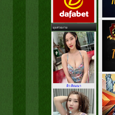
มุมสวยงาม
ดิว ติณณา