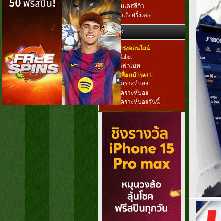
-
บุนเดสลีก้า
-
ลีกเอิงฝรั่งเศษ
Text Link
เว็บตรงออนไลน์
-
dafabet
-
ดาฟาเบท
เว็บเพื่อนบ้านเรา
-
วิเคราะห์บอล
-
วิเคราะห์บอล
-
วิเคราะห์บอลวันนี้