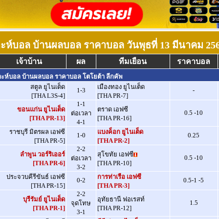
าะห์บอล บ้านผลบอล ราคาบอล วันพุธที่ 13 มีนาคม 25
เจ้าบ้าน
ผล
ทีมเยือน
ราคาบอล
าะห์บอล บ้านผลบอล ราคาบอล โตโยต้า ลีกคัพ
สตูล ยูไนเต็ด
เมืองทอง ยูไนเต็ด
1-3
-
[THA L3S-4]
[THA PR-7]
1-1
ขอนแก่น ยูไนเต็ด
ตราด เอฟซี
0.5 -10
ต่อเวลา
[THA PR-13]
[THA PR-16]
4-1
ราชบุรี มิตรผล เอฟซี
แบงค็อก ยูไนเต็ด
1-0
0.25
[THA PR-5]
[THA PR-2]
2-2
ลำพูน วอร์ริเออร์
สุโขทัย เอฟซี
0.5 -10
ต่อเวลา
[THA PR-6]
[THA PR-10]
3-2
ประจวบคีรีขันธ์ เอฟซี
การท่าเรือ เอฟซี
0-2
0.5-1 -5
[THA PR-15]
[THA PR-3]
2-2
บุรีรัมย์ ยูไนเต็ด
อุทัยธานี ฟอเรสท์
1.5
จุดโทษ
[THA PR-1]
[THA PR-12]
3-1