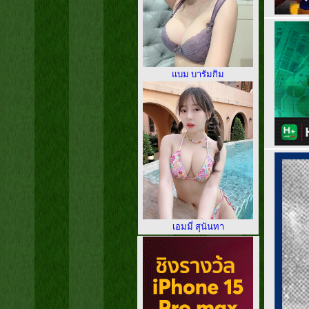
แบม บารัมกิม
เอมมี่ สุนันทา