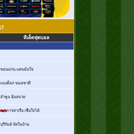
67
ทีเด็ดฟุตบอล
ขอนแก่น แสนมั่นใจ
แบงค็อก ของเขาดี
ลำพูน ลุ้นสบาย
การท่าเรือ เชื่อใจได้
บุรีรัมย์ จัดในบ้าน