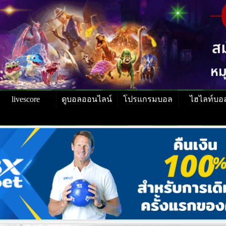
livescore
ดูบอลออนไลน์
โปรแกรมบอล
ไฮไลท์บอ