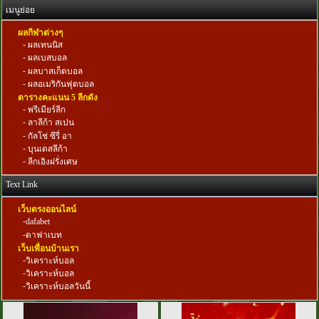
เมนูย่อย
ผลกีฬาต่างๆ
-
ผลเทนนิส
-
ผลเบสบอล
-
ผลบาสเก็ตบอล
-
ผลอเมริกันฟุตบอล
ตารางคะแนน 5 ลีกดัง
-
พรีเมียร์ลีก
-
ลาลีก้า สเปน
-
กัลโช่ ซีรี่ อา
-
บุนเดสลีก้า
-
ลีกเอิงฝรั่งเศษ
Text Link
เว็บตรงออนไลน์
-
dafabet
-
ดาฟาเบท
เว็บเพื่อนบ้านเรา
-
วิเคราะห์บอล
-
วิเคราะห์บอล
-
วิเคราะห์บอลวันนี้