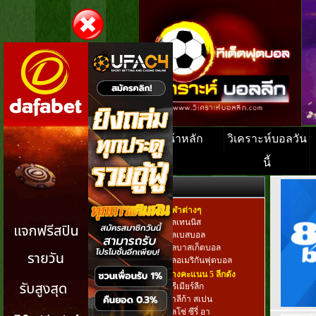
หน้าหลัก
วิเคราะห์บอลวัน
นี้
เมนูย่อย
ผลกีฬาต่างๆ
-
ผลเทนนิส
-
ผลเบสบอล
-
ผลบาสเก็ตบอล
-
ผลอเมริกันฟุตบอล
ตารางคะแนน 5 ลีกดัง
-
พรีเมียร์ลีก
-
ลาลีก้า สเปน
-
กัลโช่ ซีรี่ อา