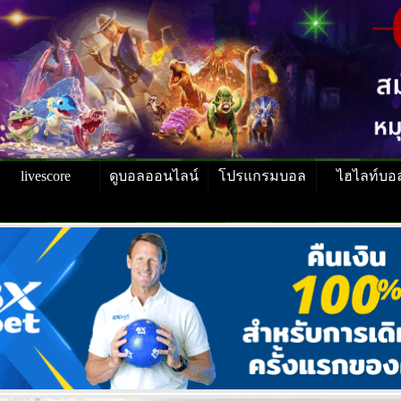
livescore
ดูบอลออนไลน์
โปรแกรมบอล
ไฮไลท์บอ