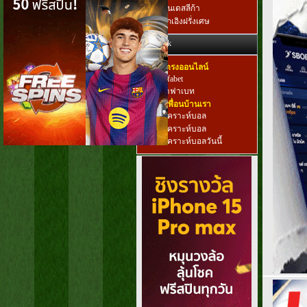
-
บุนเดสลีก้า
-
ลีกเอิงฝรั่งเศษ
Text Link
เว็บตรงออนไลน์
-
dafabet
-
ดาฟาเบท
เว็บเพื่อนบ้านเรา
-
วิเคราะห์บอล
-
วิเคราะห์บอล
-
วิเคราะห์บอลวันนี้