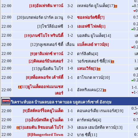
0.
22:00
[18]อัลเฟรตัน ทาวน์
3-2
เทลฟอร์ด ยูไนเต็ด[17]
0.
0
22:00
0-2
0.
[20]แบรดฟอร์ด ปาร์ค อเวนู
ซอลฟอร์ดซิตี้[7]
0.
22:00
[3]โชว์ลีย์เอฟซี
1-3
เอเอฟซี ไฟลด์[1]
0.
22:00
1-2
[19]เกนซ์โบโร ทรินนิตี้
บอสตัน ยูไนเต็ด[14]
เ
0
22:00
[12]กลูเซสเตอร์ ซิตี้
เลื่อน
แบล็คเลย์ ทาวน์[6]
0.
22:00
2-2
[9]ฮาลิแฟกซ์ ทาวน์
ดาร์ลิงตัน[4]
เ
22:00
2-1
1.
[2]คิดเดอร์มินสเตอร์
วอร์เซสเตอร์ ซิตี้[16]
22:00
1-0
[15]นูเนียตัน โบโร่
แทมเวิร์ธ[5]
เ
0.
22:00
[8]สต็อคพอร์ท เค้าท์ตี้
1-1
ฮาโรเกต ทาวน์[10]
0.
[11]ยูไนเต็ดออฟแมนเชส
1-1
22:00
1-1
อัลทริงแคม[22]
1-
เตอร์
วิเคราะห์บอล บ้านผลบอล ราคาบอล บลูสแควร์เซาท์ อังกฤษ
0.5
22:00
[9]อีสต์ทอร์ร็อคยูไนเต็ด
1-1
คอนคอร์เดีย เรนเจอร์ส[19]
0
22:00
1-0
0.
[3]เอ็บบ์สฟลีต ยูไนเต็ด
ดาร์ทฟอร์ด[4]
22:00
3-3
[5]แฮมตัน ลิชมอนด์ โบโร่
เฮเมล เฮมป์สทีด ทาวน์[13]
22:00
[8]Hungerford Town
2-2
0.
บาธ ซิตี้[11]