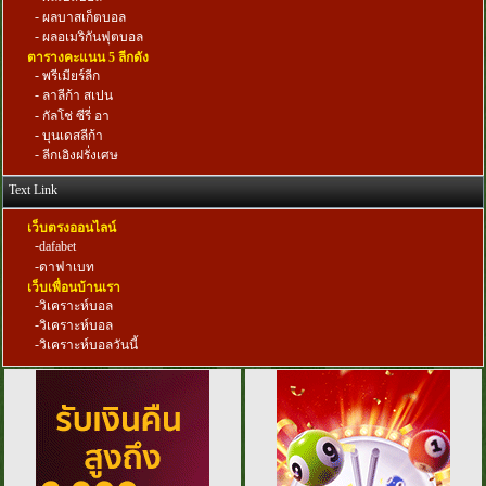
-
ผลบาสเก็ตบอล
-
ผลอเมริกันฟุตบอล
ตารางคะแนน 5 ลีกดัง
-
พรีเมียร์ลีก
-
ลาลีก้า สเปน
-
กัลโช่ ซีรี่ อา
-
บุนเดสลีก้า
-
ลีกเอิงฝรั่งเศษ
Text Link
เว็บตรงออนไลน์
-
dafabet
-
ดาฟาเบท
เว็บเพื่อนบ้านเรา
-
วิเคราะห์บอล
-
วิเคราะห์บอล
-
วิเคราะห์บอลวันนี้