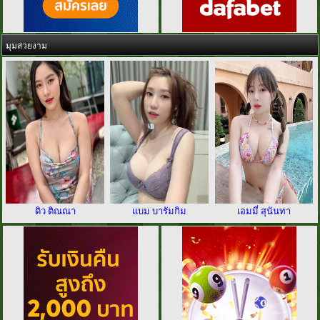
มุมสวยงาม
ดิว ติณณา
แบม บารัมกิม
เอมมี่ สุนันทา