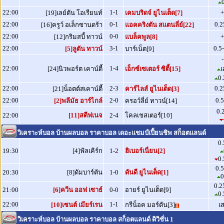
22:00
1-1
+
[19]เลย์ตัน โอเรียนท์
เคมบริดจ์ ยูไนเต็ด[7]
22:00
0-1
0.2
[16]ครูว์ อเล็กซานดร้า
แอคคริงตัน สแตนลี่ย์[22]
22:00
0-0
+
[12]กริมสบี้ ทาวน์
แบล็คพูล[8]
22:00
3-1
0.5
[5]ลูตัน ทาวน์
บาร์เน็ต[9]
22:00
1-4
[24]นิวพอร์ต เคาน์ตี้
เอ็กซ์เซเตอร์ ซิตี้[15]
เ
0.
22:00
2-3
0.2
[21]น็อตต์สเคาน์ตี้
คาร์ไลส์ ยูไนเต็ด[3]
22:00
2-0
0.5
[2]พลีมัธ อาร์ไกล์
ครอว์ลี่ย์ ทาวน์[14]
0.
22:00
[11]สตีฟเนจ
2-4
โคลเชสเตอร์[10]
วิเคราะห์บอล บ้านผลบอล ราคาบอล เดอะแชมป์เปี้ยนชิพ สก็อตแลนด์
0.
19:30
[4]ฟัลเคิร์ก
1-2
ฮิเบอร์เนี่ยน[2]
0.
0.
20:30
[8]ดัมบาร์ตัน
1-0
ดันดี ยูไนเต็ด[1]
0
0.2
21:00
[6]ควีน ออฟ เซาธ์
0-0
อายร์ ยูไนเต็ด[9]
0.
22:00
1-1
[10]เซนต์ เมียร์เรน
กรีน็อค มอร์ตัน[3]
เ
วิเคราะห์บอล บ้านผลบอล ราคาบอล สก็อตแลนด์ ดิวิชั่น 1