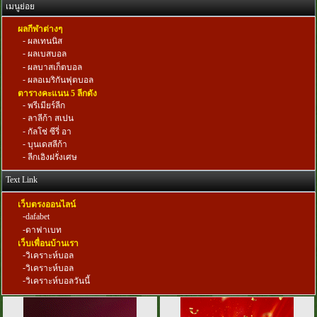
เมนูย่อย
ผลกีฬาต่างๆ
-
ผลเทนนิส
-
ผลเบสบอล
-
ผลบาสเก็ตบอล
-
ผลอเมริกันฟุตบอล
ตารางคะแนน 5 ลีกดัง
-
พรีเมียร์ลีก
-
ลาลีก้า สเปน
-
กัลโช่ ซีรี่ อา
-
บุนเดสลีก้า
-
ลีกเอิงฝรั่งเศษ
Text Link
เว็บตรงออนไลน์
-
dafabet
-
ดาฟาเบท
เว็บเพื่อนบ้านเรา
-
วิเคราะห์บอล
-
วิเคราะห์บอล
-
วิเคราะห์บอลวันนี้