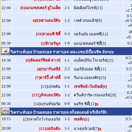
22:00
[6]แมนเชสเตอร์ ยูไนเต็ด
2-1
มิดเดิลสโบรห์[15]
1.
0.5
22:00
[8]เซาแธมป์ตัน
1-2
เวสต์ บรอมมิช[9]
0.5
0
เ
22:00
0-3
[19]สวอนซี ซิตี้
บอร์นมัธ เอเอฟซี[12]
0.
00:30
1-0
0.
[2]ลิเวอร์พูล
แมนเชสเตอร์ ซิตี้[3]
วิเคราะห์บอล บ้านผลบอล ราคาบอล เดอะแชมป์เปี้ยนชิพ อังกฤษ
0.5
19:30
[4]ฮัดเดอร์ฟิลด์ ทาวน์
1-1
แบล็คเบิร์น โรเวอร์ส[22]
0
22:00
2-2
0.2
[9]บาร์นสลีย์
เบอร์มิงแฮม ซิตี้[11]
1
22:00
[7]ดาร์บี้ เค้าท์ตี้
0-0
วีแกน แอธเลติก[23]
1
22:00
1-1
0.
[13]เปรสตัน
เชฟฟิลด์ เว้นส์เดย์[6]
0.5
22:00
[15]วูล์ฟแฮมป์ตัน
1-2
ควีนส์ปาร์ค เรนเจอร์ส[20]
0.5
00:30
0-0
[14]เบรนท์ฟอร์ด
นอริช ซิตี้[12]
วิเคราะห์บอล บ้านผลบอล ราคาบอล สก็อตแลนด์ พรีเมียร์ลีก
19:15
1-2
0.5
[2]กลาสโกว์ เรนเจอร์ส
เซลติก[1]
เ
20:00
1-1
[11]แฮมิลตัน
มาเธอร์เวลล์[7]
0.