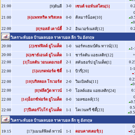
21:00
3-0
0.
[9]ดันดี
เซนต์ จอห์นสโตน[5]
21:00
[6]แพททริค ทริสเทล
0-0
คิลมาร์น็อค[10]
0.
0
22:00
3-2
0.
[8]รอสส์ เคาน์ตี้
อินเวอร์เนสส์[12]
วิเคราะห์บอล บ้านผลบอล ราคาบอล ลีก วัน อังกฤษ
20:00
[2]เชฟฟิลด์ ยูไนเต็ด
1-0
นอร์ทแธมป์ตัน ทาวน์[13]
1-
20:00
1-1
+
[6]เซาธ์เอนด์ ยูไนเต็ด
ชาร์ลตัน แอธเลติก[12]
22:00
2-1
0.2
[3]โบลตัน วอนเดอเรอส์
สคันธอร์ป ยูไนเต็ด[1]
1-1
22:00
[5]แบรดฟอร์ด ซิตี้
1-1
บิวรี่[20]
0.2
22:00
[10]บริสตอล โรเวอร์ส
2-0
วิมเบิลดัน[11]
0
22:00
1-0
0.
[8]ฟลีตวู้ด ทาวน์
โอลด์แฮม แอธเลติก[24]
22:00
[14]อ็อกซ์ฟอร์ด ยูไนเต็ด
0-0
วอลซอลล์[15]
0.
0.5
22:00
[7]ปีเตอร์โบโร่ ยูไนเต็ด
1-1
โคเวนทรี ซิตี้[23]
0.5
วิเคราะห์บอล บ้านผลบอล ราคาบอล ลีก ทู อังกฤษ
0
19:15
[17]แมนส์ฟิลด์ ทาวน์
1-1
ดอนคาสเตอร์[1]
0.