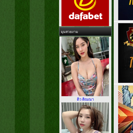
มุมสวยงาม
ดิว ติณณา