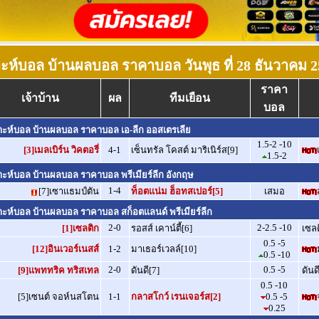
าะห์บอล บ้านผลบอล ราคาบอล วันพุธ ที่ 28 ธันวาคม 2
ราคา
เจ้าบ้าน
ผล
ทีมเยือน
บอล
าะห์บอล บ้านผลบอล ราคาบอล เอ-ลีก ออสเตรเลีย
1.5-2 -10
[3]เมลเบิร์น วิคตอรี่
4-1
เซ็นทรัล โคสต์ มาริเนิร์ส[9]
1.5-2
าะห์บอล บ้านผลบอล ราคาบอล พรีเมียร์ลีก อังกฤษ
1-4
[7]เซาแธมป์ตัน
ท็อตแน่ม ฮ็อทสเปอร์[5]
เสมอ
าะห์บอล บ้านผลบอล ราคาบอล สก็อตแลนด์ พรีเมียร์ลีก
2-0
2-2.5 -10
[1]เซลติก
รอสส์ เคาน์ตี้[6]
เซลต
0.5 -5
[12]อินเวอร์เนสส์
1-2
มาเธอร์เวลล์[10]
0.5 -10
2-0
0.5 -5
[9]แพททริค ทริสเทล
ดันดี[7]
ดันดี
0.5 -10
[5]เซนต์ จอห์นสโตน
1-1
กลาสโกว์ เรนเจอร์ส[2]
0.5 -5
0.25