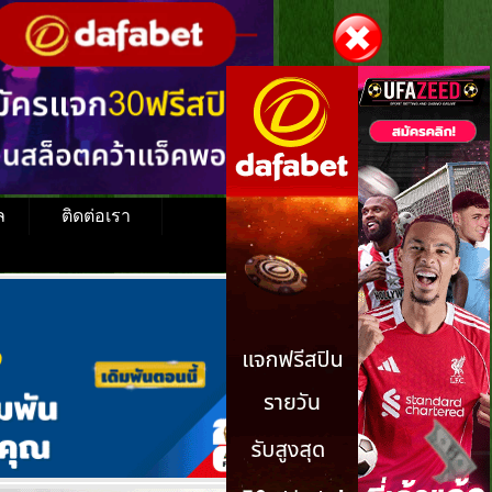
ล
ติดต่อเรา