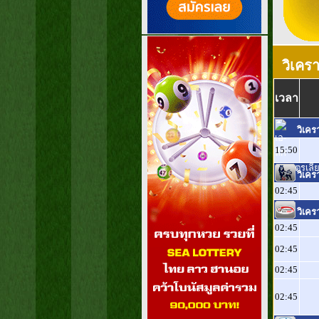
วิเคร
เวลา
วิเคร
15:50
วิเคร
02:45
วิเคร
02:45
02:45
02:45
02:45