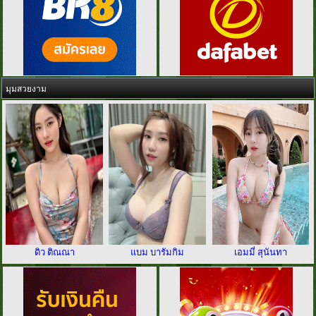
มุมสวยงาม
ดิว ติณณา
แบม บารัมกิม
เอมมี่ สุนันทา