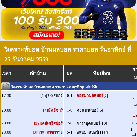
วิเคราะห์บอล บ้านผลบอล ราคาบอล วันอาทิตย์ ที่
25 ธันวาคม 2559
ร
เวลา
เจ้าบ้าน
ผล
ทีมเยือน
บ
วิเคราะห์บอล บ้านผลบอล ราคาบอล ตุรกี ซุปเปอร์ลีก
0
17:30
[15]ริเซสปอร์
0-1
ออสมานลิสปอร์[7]
0
เ
20:00
[14]อัคฮีซาร์
1-0
คอนยาสปอร์[6]
เ
20:00
2-0
0.
[18]เคย์เซริสปอร์
คาราบุคสปอร์[10]
1-1
23:00
[3]กาลาตาซาราย
5-1
อลันยาสปอร์[11]
1