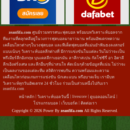
zeanfifa.com
ศูนย์รวมทรรศนะฟุตบอล พร้อมบทวิเคราะห์บอลจาก
ทีมงานที่คลุกคลีอยู่ในวงการฟุตบอลมายาวนาน พร้อมอัพเดรทความ
เคลื่อนไหวต่างๆในวงฟุตบอล และทีเด็ดฟุตบอลที่แม่นยำฟันธงลงสกอร์
แบบเน้นๆ วิเคราะห์บอลลีกต่างที่ มีการแข่งขันในแต่ละวันไม่ว่าจะเป็น
พรีเมียร์ลีกอังกฤษ บุนเดสลีกาเยอรมัน ลาลีกาสเปน กัลโช่ซีรี่ อา อิตาลี
ลีกเอิงฝรั่งเศษ และลีกอื่นๆที่น่าสนใจ คัดเน้นๆด้วยข้อมูลที่แน่น ไม่ว่าจะ
เป็นผลงานของแต่ละทีม สถิติการพบกัน ความพร้อมและความ
เคลื่อนไหวก่อนเกมการแข่งขัน นักเตะแบน หรือบาดเจ็บ เรามีบท
วิเคราะห์ทุกวันอัพเดรท 24 ชั่วโมง ร่วมเป็นส่วนหนึ่งไปกับเรา
zeanfifa.com
|
|
|
|
livescore
หน้าหลัก
วิเคราะห์บอลวันนี้
ดูบอลออนไลน์
|
|
โปรแกรมบอล
เว็บบอร์ด
ติดต่อเรา
Copyright © 2026 Power By
zeanfifa.com
All Rights Reserved.