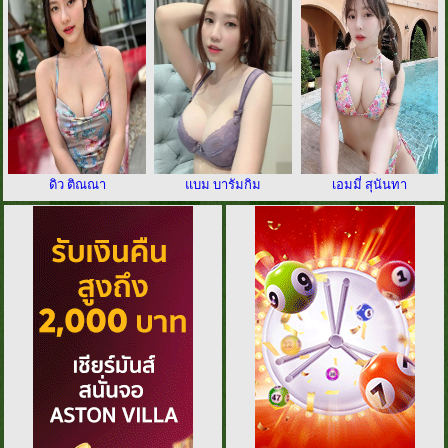
ดิว ติณณา
แบม บารัมกิม
เอมมี่ สุนันทา