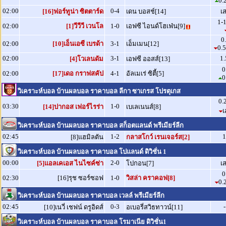
0.
02:00
0-4
[16]ฟอร์ทูน่า ซิตตาร์ด
เดน บอสช์[14]
เ
1-1
02:00
[1]วีวีวี เวนโล
1-0
เอฟซี ไอนด์โฮเฟ่น[9]
0
02:00
[10]เอ็นเอซี เบรด้า
3-1
เอ็มเมน[12]
0.5
02:00
3-1
1.
[4]โวเลนดัม
เอฟซี ออสส์[13]
0
02:00
[17]เดอ กราฟสคัป
4-1
อัลเมเร่ ซิตี้[5]
0
วิเคราะห์บอล บ้านผลบอล ราคาบอล ลีกา ซาเกรส โปรตุเกส
0.
03:30
1-0
[14]ปากอส เฟอร์ไรร่า
เบเลเนนส์[8]
เ
วิเคราะห์บอล บ้านผลบอล ราคาบอล สก็อตแลนด์ พรีเมียร์ลีก
02:45
1-2
1
[8]แฮมิลตัน
กลาสโกว์ เรนเจอร์ส[2]
วิเคราะห์บอล บ้านผลบอล ราคาบอล โปแลนด์ ดิวิชั่น 1
00:00
2-0
[5]แอลเคเอส ไนไซค์ซ่า
โปกอน[7]
เ
0
02:30
[16]รุช ซอร์ซอฟ
1-0
วิสล่า คราคอฟ[8]
0.
วิเคราะห์บอล บ้านผลบอล ราคาบอล เวลล์ พรีเมียร์ลีก
02:45
0-3
[10]เนวี่ เชฟน์ ดรูอิดส์
อเบอรี่สวิธทาวน์[11]
วิเคราะห์บอล บ้านผลบอล ราคาบอล โรมาเนีย ดิวิชั่น1