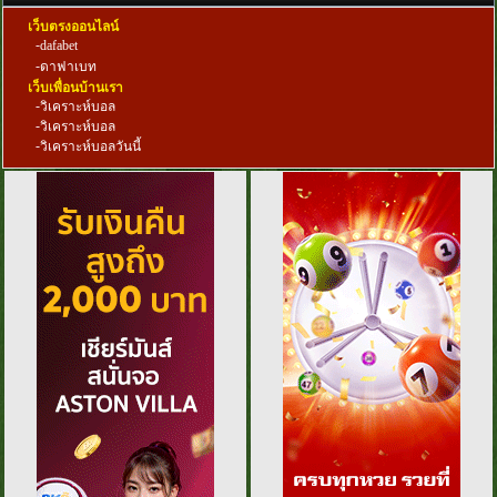
เว็บตรงออนไลน์
-
dafabet
-
ดาฟาเบท
เว็บเพื่อนบ้านเรา
-
วิเคราะห์บอล
-
วิเคราะห์บอล
-
วิเคราะห์บอลวันนี้