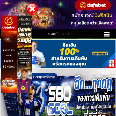
zeanfifa.com