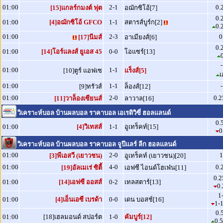
01:00
2-1
0.
[15]แกลร์กมงต์ ฟุต
อฌักซิโอ้[7]
0.
01:00
[4]อฌักซิโอ้ GFCO
1-1
สตารส์บูร์ก[2]
0.
01:00
2-3
0
[17]นีมส์
อาเมียงส์[6]
0.
01:00
[14]โอร์แลงส์ ยูเอส 45
0-0
โอแซร์[13]
01:00
1-1
[10]ตูร์ แอฟเซ
แร็งส์[5]
เ
01:00
1-1
[9]ทรัวส์
ล็องส์[12]
01:00
2-0
0.2
[11]วาล็องเซียนส์
ลาวาล[16]
วิเคราะห์บอล บ้านผลบอล ราคาบอล เอเรดิวิซี่ ฮอลแลนด์
0.
01:00
[4]วิเทสส์
1-1
อูเทร็คท์[15]
0
วิเคราะห์บอล บ้านผลบอล ราคาบอล จูปีแลร์ ลีก ฮอลแลนด์
01:00
2-0
1
[3]พีเอสวี (เยาวชน)
อูเทร็คท์ (เยาวชน)[20]
01:00
4-0
0.
[19]อัลเมเร่ ซิตี้
เอฟซี ไอนด์โฮเฟ่น[11]
0.2
01:00
[14]เอฟซี ออสส์
0-2
เทลสตาร์[13]
0.
1
01:00
[4]เอ็นเอซี เบรด้า
0-0
เดน บอสช์[16]
1-1
0.
01:00
[18]เฮลมอนด์ สปอร์ต
1-0
คัมบูร์[12]
0.5