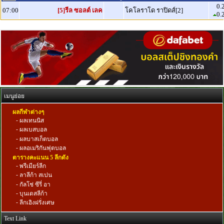
0.
07:00
[5]รีล ซอลต์ เลค
โคโลราโด ราปิดส์[2]
0.
เมนูย่อย
ผลกีฬาต่างๆ
-
ผลเทนนิส
-
ผลเบสบอล
-
ผลบาสเก็ตบอล
-
ผลอเมริกันฟุตบอล
ตารางคะแนน 5 ลีกดัง
-
พรีเมียร์ลีก
-
ลาลีก้า สเปน
-
กัลโช่ ซีรี่ อา
-
บุนเดสลีก้า
-
ลีกเอิงฝรั่งเศษ
Text Link