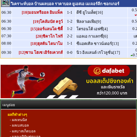
วิเคราะห์บอล บ้านผลบอล ราคาบอล ยูเอสเอ เมเจอร์ลีก ซอกเกอร์
0.5
06:30
[10]มอนทรีออล อิมแพ็ค
1-1
ดีซี ยูไนเต็ด[16]
06:30
1-2
0.5
[19]โคลัมบัส ครูว์
ฟิลลาเดเฟีย[9]
06:30
1-2
0.
[15]ออร์แลนโด ซิตี้
โตรอนโต้ เอฟซี[4]
07:30
2-2
[20]ชิคาโก ไฟร์
แอลเอ กาแลกซี่[6]
เ
08:00
1-1
0.
[18]ฮุสตัน ไดนาโม
ซีแอตเทิล ซาวน์เดอร์[13]
09:30
[12]ซาน โฮเซ เอิร์ธเควกส์
0-0
นิว อิงแลนด์ เรโวลูชั่น[17]
0.
เมนูย่อย
ผลกีฬาต่างๆ
-
ผลเทนนิส
-
ผลเบสบอล
-
ผลบาสเก็ตบอล
-
ผลอเมริกันฟุตบอล