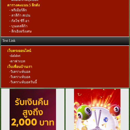
ตารางคะแนน 5 ลีกดัง
-
พรีเมียร์ลีก
-
ลาลีก้า สเปน
-
กัลโช่ ซีรี่ อา
-
บุนเดสลีก้า
-
ลีกเอิงฝรั่งเศษ
Text Link
เว็บตรงออนไลน์
-
dafabet
-
ดาฟาเบท
เว็บเพื่อนบ้านเรา
-
วิเคราะห์บอล
-
วิเคราะห์บอล
-
วิเคราะห์บอลวันนี้