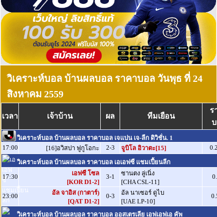
วิเคราะห์บอล บ้านผลบอล ราคาบอล วันพุธ ที่ 24
สิงหาคม 2559
ร
เวลา
เจ้าบ้าน
ผล
ทีมเยือน
บ
วิเคราะห์บอล บ้านผลบอล ราคาบอล เจแปน เจ-ลีก ดิวิชั่น. 1
17:00
2-3
0.
[16]อวิสปา ฟูกูโอกะ
จูบิโล อิวาตะ[15]
วิเคราะห์บอล บ้านผลบอล ราคาบอล เอเอฟซี แชมเปี้ยนลีก
เอฟซี โซล
ซานตง ลู่เนิ่ง
17:30
3-1
0
[KOR D1-2]
[CHA CSL-11]
อัล จาอิส (กาตาร์)
อัล นาเซอร์ ดูไบ
23:00
0-3
0.
[QAT D1-2]
[UAE LP-10]
วิเคราะห์บอล บ้านผลบอล ราคาบอล ออสเตรเลีย เอฟเอฟเอ คัพ