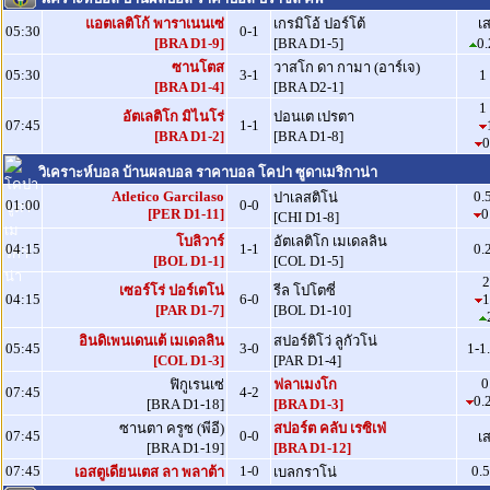
แอตเลติโก้ พาราเนนเซ่
เกรมิโอ้ ปอร์โต้
เ
05:30
0-1
[BRA D1-9]
[BRA D1-5]
0.
ซานโตส
วาสโก ดา กามา (อาร์เจ)
05:30
3-1
1
[BRA D1-4]
[BRA D2-1]
1
อัตเลติโก มิไนโร่
ปอนเต เปรตา
07:45
1-1
[BRA D1-2]
[BRA D1-8]
0
วิเคราะห์บอล บ้านผลบอล ราคาบอล โคปา ซูดาเมริกาน่า
Atletico Garcilaso
0.
ปาเลสติโน่
01:00
0-0
[PER D1-11]
0
[CHI D1-8]
โบลิวาร์
อัตเลติโก เมเดลลิน
04:15
1-1
0.
[BOL D1-1]
[COL D1-5]
2
เซอร์โร่ ปอร์เตโน่
รีล โปโตซี่
04:15
6-0
1
[PAR D1-7]
[BOL D1-10]
อินดิเพนเดนเต้ เมเดลลิน
สปอร์ติโว่ ลูกัวโน่
05:45
3-0
1-1
[COL D1-3]
[PAR D1-4]
0
ฟิกูเรนเซ่
ฟลาเมงโก
07:45
4-2
0.
[BRA D1-18]
[BRA D1-3]
ซานตา ครูซ (พีอี)
สปอร์ต คลับ เรซิเฟ่
07:45
0-0
เ
[BRA D1-19]
[BRA D1-12]
07:45
1-0
0.5
เอสตูเดียนเตส ลา พลาต้า
เบลกราโน่