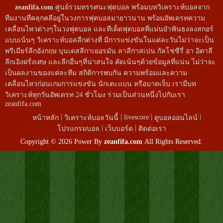
zeanfifa.com
ศูนย์รวมทรรศนะฟุตบอล พร้อมบทวิเคราะห์บอลจาก
ทีมงานที่คลุกคลีอยู่ในวงการฟุตบอลมายาวนาน พร้อมอัพเดรทความ
เคลื่อนไหวต่างๆในวงฟุตบอล และทีเด็ดฟุตบอลที่แม่นยำฟันธงลงสกอร์
แบบเน้นๆ วิเคราะห์บอลลีกต่างที่ มีการแข่งขันในแต่ละวันไม่ว่าจะเป็น
พรีเมียร์ลีกอังกฤษ บุนเดสลีกาเยอรมัน ลาลีกาสเปน กัลโช่ซีรี่ อา อิตาลี
ลีกเอิงฝรั่งเศษ และลีกอื่นๆที่น่าสนใจ คัดเน้นๆด้วยข้อมูลที่แน่น ไม่ว่าจะ
เป็นผลงานของแต่ละทีม สถิติการพบกัน ความพร้อมและความ
เคลื่อนไหวก่อนเกมการแข่งขัน นักเตะแบน หรือบาดเจ็บ เรามีบท
วิเคราะห์ทุกวันอัพเดรท 24 ชั่วโมง ร่วมเป็นส่วนหนึ่งไปกับเรา
zeanfifa.com
|
|
|
|
livescore
หน้าหลัก
วิเคราะห์บอลวันนี้
ดูบอลออนไลน์
|
|
โปรแกรมบอล
เว็บบอร์ด
ติดต่อเรา
Copyright © 2026 Power By
zeanfifa.com
All Rights Reserved.