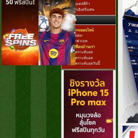
-
บุนเดสลีก้า
-
ลีกเอิงฝรั่งเศษ
Text Link
เว็บตรงออนไลน์
-
dafabet
-
ดาฟาเบท
เว็บเพื่อนบ้านเรา
-
วิเคราะห์บอล
-
วิเคราะห์บอล
-
วิเคราะห์บอลวันนี้