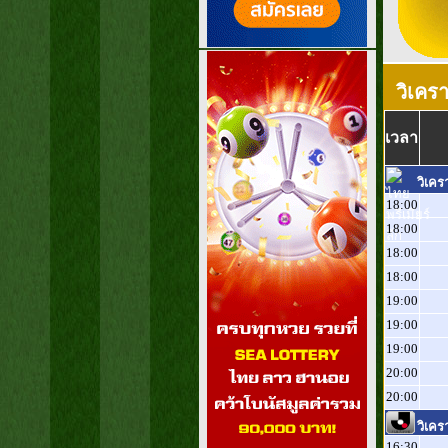
วิเคร
เวลา
วิเคร
18:00
18:00
18:00
18:00
19:00
19:00
19:00
20:00
20:00
วิเคร
16:30