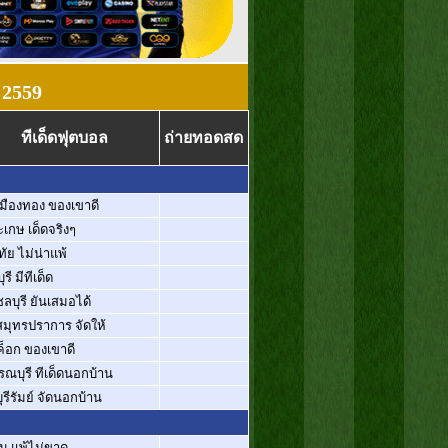
 2559
ทีเด็ดฟุตบอล
ถ่ายทอดสด
เมืองทอง ของเขาดี
เกษ เด็ดจริงๆ
ัย ไม่น่าแพ้
รี มีทีเด็ด
ชลบุรี ยันเสมอได้
สมุทรปราการ จัดให้
็อก ของเขาดี
รณบุรี ทีเด็ดนอกบ้าน
ุรีรัมย์ จัดนอกบ้าน
น แพ้ไม่ขาด