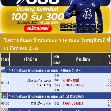
วิเคราะห์บอล บ้านผลบอล ราคาบอล วันพฤหัสบดี ที่
11 สิงหาคม 2559
ผล
ร
เวลา
เจ้าบ้าน
ทีมเยือน
บอล
วิเคราะห์บอล บ้านผลบอล ราคาบอล แคปิตอล วัน คัพ
0-0
ต่อ
บริสตอล โรเวอร์ส
คาร์ดิฟฟ์ซิตี้
0.
01:45
0.
[ENG L1-22]
[ENG LCH-12]
เวลา
1-0
วิเคราะห์บอล บ้านผลบอล ราคาบอล นอร์เวย์ ทิปเปลีเก้น
0.
00:00
[7]ไวกิ้ง เอฟเค
0-2
โรเซนบอร์ก[1]
0.