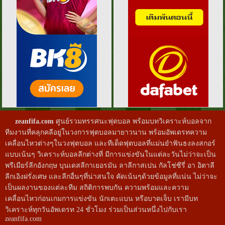
zeanfifa.com
ศูนย์รวมทรรศนะฟุตบอล พร้อมบทวิเคราะห์บอลจาก
ทีมงานที่คลุกคลีอยู่ในวงการฟุตบอลมายาวนาน พร้อมอัพเดรทความ
เคลื่อนไหวต่างๆในวงฟุตบอล และทีเด็ดฟุตบอลที่แม่นยำฟันธงลงสกอร์
แบบเน้นๆ วิเคราะห์บอลลีกต่างที่ มีการแข่งขันในแต่ละวันไม่ว่าจะเป็น
พรีเมียร์ลีกอังกฤษ บุนเดสลีกาเยอรมัน ลาลีกาสเปน กัลโช่ซีรี่ อา อิตาลี
ลีกเอิงฝรั่งเศษ และลีกอื่นๆที่น่าสนใจ คัดเน้นๆด้วยข้อมูลที่แน่น ไม่ว่าจะ
เป็นผลงานของแต่ละทีม สถิติการพบกัน ความพร้อมและความ
เคลื่อนไหวก่อนเกมการแข่งขัน นักเตะแบน หรือบาดเจ็บ เรามีบท
วิเคราะห์ทุกวันอัพเดรท 24 ชั่วโมง ร่วมเป็นส่วนหนึ่งไปกับเรา
zeanfifa.com