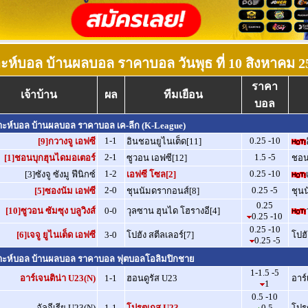
าะห์บอล บ้านผลบอล ราคาบอล วันพุธ ที่ 10 สิงหาคม 2
ราคา
เจ้าบ้าน
ผล
ทีมเยือน
บอล
าะห์บอล บ้านผลบอล ราคาบอล เค-ลีก (K-League)
1-1
0.25 -10
[9]กวางจู เอฟซี
อินชอนยูไนเต็ด[11]
2-1
1.5 -5
[1]ชอนบุกฮุนไดมอเตอร์
ซูวอน เอฟซี[12]
ชอนบ
1-2
0.25 -10
[3]ซังจู ซังมู ฟีนิกซ์
เอฟซี โซล[2]
2-0
0.25 -5
[5]ซองนัม เอฟซี
ชุนนัมดรากอนส์[8]
ชุนน
0.25
[10]ซูวอน ซัมซุง บลูวิงส์
0-0
วุลซาน ฮุนได โฮรางอี[4]
0.25 -10
0.25 -10
[6]เจจู ยูไนเต็ด เอฟซี
3-0
โปฮัง สตีลเลอร์[7]
โปฮัง
0.25 -5
ราะห์บอล บ้านผลบอล ราคาบอล ฟุตบอลโอลิมปิกชาย
1-1.5 -5
อาร์เจนติน่า U23(N)
1-1
ฮอนดูรัส U23
อาร์
1
0.5 -10
อัลจีเรีย U23(N)
1-1
โปรตุเกส U23
0.5
โปรต