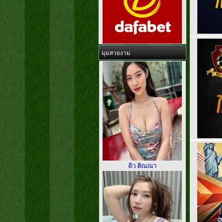
มุมสวยงาม
ดิว ติณณา