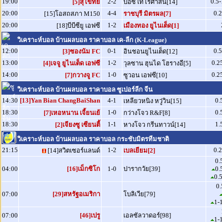
19:00
2-2
0.5-
[5]สุโขทัย
บีอีซี เทโรศาสน[14]
20:00
4-4
0.2
[15]โอสถสภา M150
ราชบุรี มิตรผล[7]
20:00
1-2
[18]บีบีซียู เอฟซี
เมืองทอง ยูไนเต็ด[1]
วิเคราะห์บอล บ้านผลบอล ราคาบอล เค-ลีก (K-League)
12:00
0-1
0.5
[3]ซองนัม FC
อินชอนยูไนเต็ด[12]
13:00
1-2
0.2
[4]เจจู ยูไนเต็ด เอฟซี
วุลซาน ฮุนได โฮรางอี[5]
14:00
1-0
0.2
[7]กวางจู FC
ซูวอน เอฟซี[10]
วิเคราะห์บอล บ้านผลบอล ราคาบอล ซูเปอร์ลีก จีน
14:30
[13]Yan Bian ChangBaiShan
4-1
0.
เหลียวหนิง หวู่วิน[15]
18:30
1-0
0.
[7]เหอหนาน เจี้ยนเย้
กว่างโจว R&F[8]
18:30
1-1
1.
[2]เจียงซู เซียนตี้
หางโจว กรีนทาวน์[14]
วิเคราะห์บอล บ้านผลบอล ราคาบอล กระชับมิตรทีมชาติ
21:15
1-2
0.2
[14]สวิตเซอร์แลนด์
เบลเยียม[2]
0.
04:00
[16]เม็กซิโก
1-0
ปารากวัย[39]
0.
0.5
0.
07:00
[29]สหรัฐอเมริกา
โบลิเวีย[79]
1-1
07:00
[46]เปรู
เอลซัลวาดอร์[98]
1-1