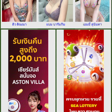
ดิว ติณณา
แบม บารัมกิม
เอมมี่ สุนันทา