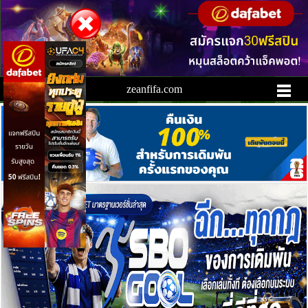
zeanfifa.com