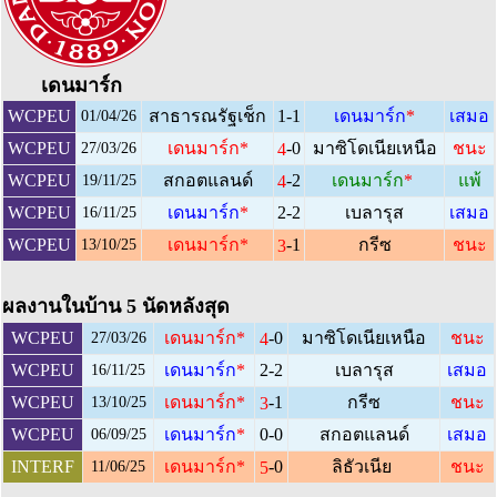
เดนมาร์ก
WCPEU
สาธารณรัฐเช็ก
1-1
เดนมาร์ก
*
เสมอ
01/04/26
-0
WCPEU
เดนมาร์ก
*
มาซิโดเนียเหนือ
ชนะ
4
27/03/26
-2
WCPEU
สกอตแลนด์
เดนมาร์ก
*
แพ้
4
19/11/25
WCPEU
เดนมาร์ก
*
2-2
เบลารุส
เสมอ
16/11/25
-1
WCPEU
เดนมาร์ก
*
กรีซ
ชนะ
3
13/10/25
ผลงานในบ้าน 5 นัดหลังสุด
-0
WCPEU
เดนมาร์ก
*
มาซิโดเนียเหนือ
ชนะ
4
27/03/26
WCPEU
เดนมาร์ก
*
2-2
เบลารุส
เสมอ
16/11/25
-1
WCPEU
เดนมาร์ก
*
กรีซ
ชนะ
3
13/10/25
WCPEU
เดนมาร์ก
*
0-0
สกอตแลนด์
เสมอ
06/09/25
-0
INTERF
เดนมาร์ก
*
ลิธัวเนีย
ชนะ
5
11/06/25