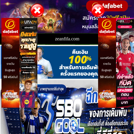
zeanfifa.com