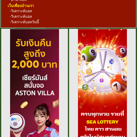
เว็บเพื่อนบ้านเรา
-
วิเคราะห์บอล
-
วิเคราะห์บอล
-
วิเคราะห์บอลวันนี้