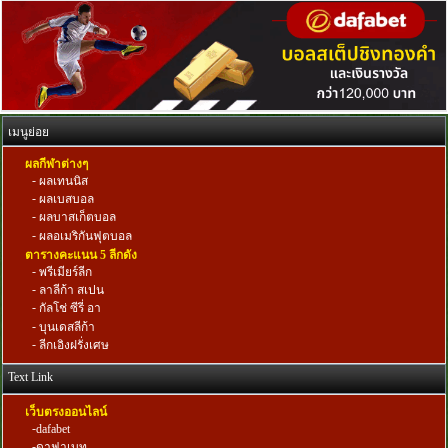
เมนูย่อย
ผลกีฬาต่างๆ
-
ผลเทนนิส
-
ผลเบสบอล
-
ผลบาสเก็ตบอล
-
ผลอเมริกันฟุตบอล
ตารางคะแนน 5 ลีกดัง
-
พรีเมียร์ลีก
-
ลาลีก้า สเปน
-
กัลโช่ ซีรี่ อา
-
บุนเดสลีก้า
-
ลีกเอิงฝรั่งเศษ
Text Link
เว็บตรงออนไลน์
-
dafabet
-
ดาฟาเบท