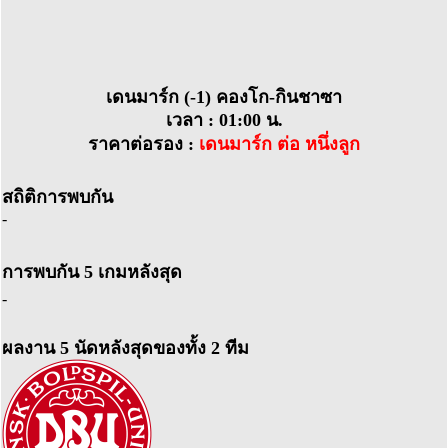
เดนมาร์ก (-1) คองโก-กินชาซา
เวลา : 01:00 น.
ราคาต่อรอง :
เดนมาร์ก ต่อ หนึ่งลูก
สถิติการพบกัน
-
การพบกัน 5 เกมหลังสุด
-
ผลงาน 5 นัดหลังสุดของทั้ง 2 ทีม