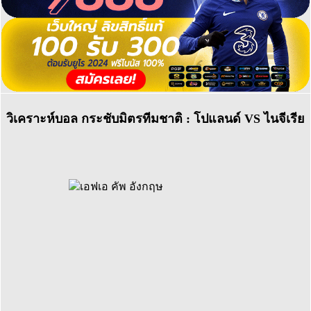
วิเคราะห์บอล กระชับมิตรทีมชาติ : โปแลนด์ VS ไนจีเรีย