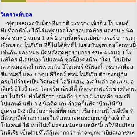
วิเคราะห์บอล
-ฟุตบอลกระชับมิตรทีมชาติ ระหว่าง เจ้าถิ่น โปแลนด์
ทีมที่อกหักไม่ได้ไล่นฟุตบอลโลกรอบสุดท้าย ผลงาน 5 นัด
หลัง ชนะ 2 เสมอ 1 แพ้ 2 เกมนี้เตรียมเปิดบ้านรอรับการมา
เยือนของ ไนจีเรีย ที่ก็ไม่ได้สิทธิ์ไปแข่งขันฟุตบอลโลกหนนี้
เช่นกัน ผลงาน 5 นัดหลังสุดทุกรายการ ชนะ 4 เสมอ 1 ไม่
แพ้ใคร ผู้เล่นของ โปแลนด์ ชุดนี้ยังคงนำมาโดย โรเบิร์ต
เลวานดอฟสกี้ เล่นร่วมกับ ปิโอเตอร์ ซีลินสกี้, เซบาสเตียน
ซีมานสกี้ และ ยาคุบ คิวิออร์ ส่วน ไนจีเรีย ตัวเก่งอยู่กัน
ครบไม่ว่าจะเป็น วิคเตอร์ โอซิมเฮน, อเดโมล่า ลุคแมน, อ
เล็กซ์ อิโวบี้ และ วิลเฟร็ด เอ็นดีดี้ ถ้าดูจากฟอร์มช่วงที่ผ่าน
มา ไนจีเรีย ทำได้ดีกว่า ชนะถึง 4 จาก 5 เกมหลัง ขณะที่
โปแลนด์ แพ้มา 2 นัดติด เกมล่าสุดก็แพ้คาบ้านให้กับ
ยูเครน 0-2 เมื่อวันอาทิตย์ที่ผ่านมา เชื่อว่าเกมนี้ ไนจีเรีย ที่
มีตัวรุกฝีเท้าฉกาจอยู่ในทีมหลายคนจะบุกมาสู้กับเจ้าถิ่น
โปแลนด์ ได้แบบไม่เป็นรองแน่นอน ผลนัดนี้ยกให้ทีมเยือน
ไนจีเรีย เป็นฝ่ายที่ได้ลุ้นมากกว่า น่าจะบุกมาเบียดเอาชนะ