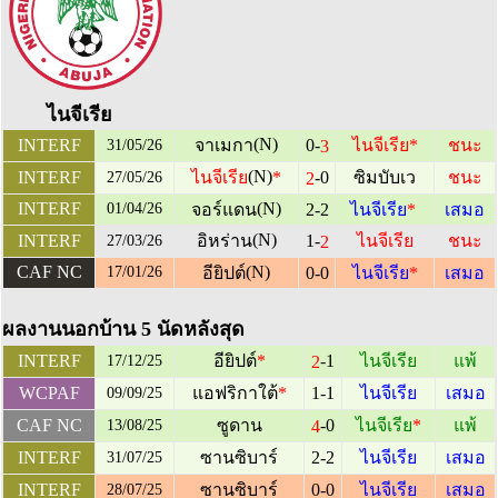
ไนจีเรีย
(N)
0-
INTERF
จาเมกา
ไนจีเรีย
*
ชนะ
3
31/05/26
(N)
-0
INTERF
ไนจีเรีย
*
ซิมบับเว
ชนะ
2
27/05/26
INTERF
(N)
01/04/26
จอร์แดน
2-2
ไนจีเรีย
*
เสมอ
(N)
1-
INTERF
อิหร่าน
ไนจีเรีย
ชนะ
2
27/03/26
CAF NC
(N)
17/01/26
อียิปต์
0-0
ไนจีเรีย
*
เสมอ
ผลงานนอกบ้าน 5 นัดหลังสุด
-1
INTERF
อียิปต์
*
ไนจีเรีย
แพ้
2
17/12/25
WCPAF
แอฟริกาใต้
*
1-1
ไนจีเรีย
เสมอ
09/09/25
-0
CAF NC
ซูดาน
ไนจีเรีย
*
แพ้
4
13/08/25
INTERF
ซานซิบาร์
2-2
ไนจีเรีย
เสมอ
31/07/25
INTERF
ซานซิบาร์
0-0
ไนจีเรีย
เสมอ
28/07/25