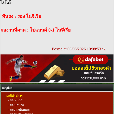
ไปได้
ฟันธง : รอง ไนจีเรีย
ผลงานที่คาด : โปแลนด์ 0-1 ไนจีเรีย
Posted at 03/06/2026 10:08:53 น.
เมนูย่อย
ผลกีฬาต่างๆ
-
ผลเทนนิส
-
ผลเบสบอล
-
ผลบาสเก็ตบอล