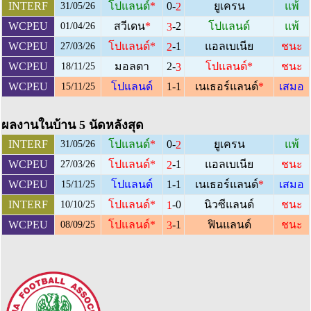
0-
INTERF
โปแลนด์
*
ยูเครน
แพ้
2
31/05/26
-2
WCPEU
สวีเดน
*
โปแลนด์
แพ้
3
01/04/26
-1
WCPEU
โปแลนด์
*
แอลเบเนีย
ชนะ
2
27/03/26
2-
WCPEU
มอลตา
โปแลนด์
*
ชนะ
3
18/11/25
WCPEU
โปแลนด์
1-1
เนเธอร์แลนด์
*
เสมอ
15/11/25
ผลงานในบ้าน 5 นัดหลังสุด
0-
INTERF
โปแลนด์
*
ยูเครน
แพ้
2
31/05/26
-1
WCPEU
โปแลนด์
*
แอลเบเนีย
ชนะ
2
27/03/26
WCPEU
โปแลนด์
1-1
เนเธอร์แลนด์
*
เสมอ
15/11/25
-0
INTERF
โปแลนด์
*
นิวซีแลนด์
ชนะ
1
10/10/25
-1
WCPEU
โปแลนด์
*
ฟินแลนด์
ชนะ
3
08/09/25