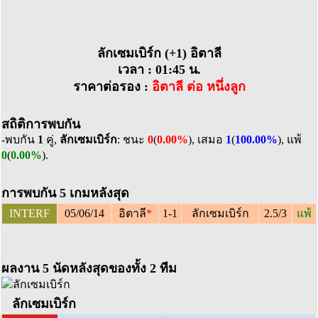
ลักเซมเบิร์ก (+1) อิตาลี
เวลา : 01:45 น.
ราคาต่อรอง :
อิตาลี ต่อ หนึ่งลูก
สถิติการพบกัน
-พบกัน
1
คู่,
ลักเซมเบิร์ก
: ชนะ
0
(
0.00%
), เสมอ
1
(
100.00%
), แพ้
0
(
0.00%
).
การพบกัน 5 เกมหลังสุด
INTERF
05/06/14
อิตาลี
*
1-1
ลักเซมเบิร์ก
2.5/3
แพ้
ผลงาน 5 นัดหลังสุดของทั้ง 2 ทีม
ลักเซมเบิร์ก