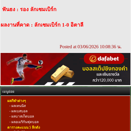
ฟันธง : รอง ลักเซมเบิร์ก
ผลงานที่คาด : ลักเซมเบิร์ก 1-0 อิตาลี
Posted at 03/06/2026 10:08:36 น.
เมนูย่อย
ผลกีฬาต่างๆ
-
ผลเทนนิส
-
ผลเบสบอล
-
ผลบาสเก็ตบอล
-
ผลอเมริกันฟุตบอล
ตารางคะแนน 5 ลีกดัง