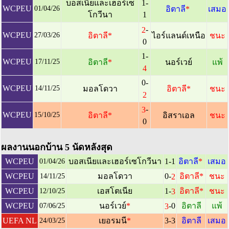
บอสเนียและเฮอร์เซ
1-
WCPEU
01/04/26
อิตาลี
*
เสมอ
โกวีนา
1
-
2
WCPEU
27/03/26
อิตาลี
*
ไอร์แลนด์เหนือ
ชนะ
0
1-
WCPEU
17/11/25
อิตาลี
*
นอร์เวย์
แพ้
4
0-
WCPEU
14/11/25
มอลโดวา
อิตาลี
*
ชนะ
2
-
3
WCPEU
15/10/25
อิตาลี
*
อิสราเอล
ชนะ
0
ผลงานนอกบ้าน 5 นัดหลังสุด
WCPEU
บอสเนียและเฮอร์เซโกวีนา
1-1
อิตาลี
*
เสมอ
01/04/26
0-
WCPEU
มอลโดวา
อิตาลี
*
ชนะ
2
14/11/25
1-
WCPEU
เอสโตเนีย
อิตาลี
*
ชนะ
3
12/10/25
-0
WCPEU
นอร์เวย์
*
อิตาลี
แพ้
3
07/06/25
UEFA NL
เยอรมนี
*
3-3
อิตาลี
เสมอ
24/03/25