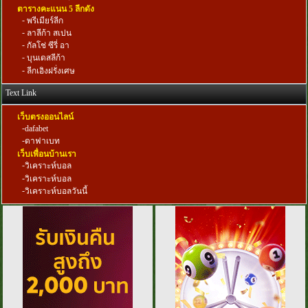
ตารางคะแนน 5 ลีกดัง
-
พรีเมียร์ลีก
-
ลาลีก้า สเปน
-
กัลโช่ ซีรี่ อา
-
บุนเดสลีก้า
-
ลีกเอิงฝรั่งเศษ
Text Link
เว็บตรงออนไลน์
-
dafabet
-
ดาฟาเบท
เว็บเพื่อนบ้านเรา
-
วิเคราะห์บอล
-
วิเคราะห์บอล
-
วิเคราะห์บอลวันนี้