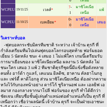
เหนือ
0
-
มาซิโดเนีย
7
WCPEU
19/11/25
เวลส์
*
แพ้
เหนือ
1
0-
มาซิโดเนีย
WCPEU
11/10/25
เบลเยียม
*
เสมอ
0
เหนือ
วิเคราะห์บอล
-ฟุตบอลกระชับมิตรทีมชาติ ระหว่าง เจ้าบ้าน ตุรกี ที่
กำลังเตรียมทีมไปเล่นฟุตบอลโลกรอบสุดท้าย ฟอร์มยอด
เยี่ยม 5 นัดหลัง ชนะ 4 เสมอ 1 ไม่แพ้ใคร เกมนี้เตรียมรับ
การมาเยือนของ มาซิโดเนียเหนือ ผลงาน 5 นัดหลัง ไม่
ชนะใคร เสมอ 3 แพ้ 2 ทีมชาติตุรกีชุดนี้มีแข้งชื่อดังหลาย
คนทั้ง อาร์ด้า กูแลร์, เคแนน ยิลดิซ, ฮาคาน คัลฮาโนกลู
และ เฟร์ดี้ คาดิโอกลู ส่วน มาซิโดเนียเหนือ ต้องฝากความ
หวังไว้กับกองหน้าอย่าง ดาร์โก้ ชูริลานอฟ และ เอลยิฟ เอ
ลมาส กองกลางจากนาโปลี ฟอร์มของ ตุรกี ทำได้ดีกว่า
ชัดเจน เทียบชื่อชั้นผู้เล่นตำแหน่งต่อตำแหน่งก็เป็น ตุรกี ที่
เหนือกว่า เชื่อว่าผลนัดนี้ เจ้าบ้าน ตุรกี จะเป็นฝ่ายเอาชนะ