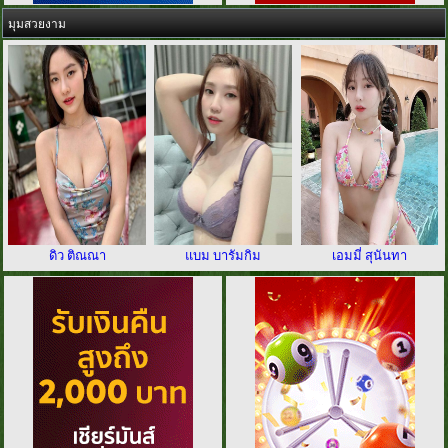
มุมสวยงาม
ดิว ติณณา
แบม บารัมกิม
เอมมี่ สุนันทา