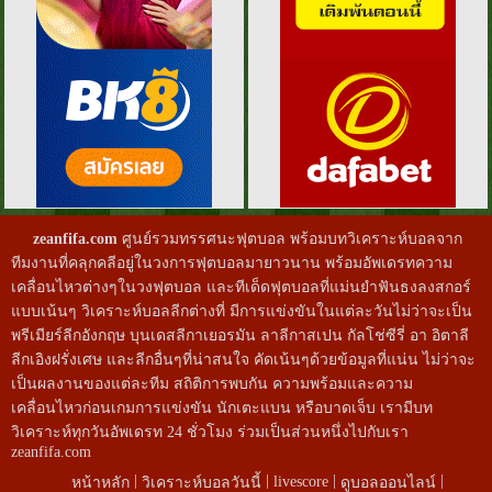
zeanfifa.com
ศูนย์รวมทรรศนะฟุตบอล พร้อมบทวิเคราะห์บอลจาก
ทีมงานที่คลุกคลีอยู่ในวงการฟุตบอลมายาวนาน พร้อมอัพเดรทความ
เคลื่อนไหวต่างๆในวงฟุตบอล และทีเด็ดฟุตบอลที่แม่นยำฟันธงลงสกอร์
แบบเน้นๆ วิเคราะห์บอลลีกต่างที่ มีการแข่งขันในแต่ละวันไม่ว่าจะเป็น
พรีเมียร์ลีกอังกฤษ บุนเดสลีกาเยอรมัน ลาลีกาสเปน กัลโช่ซีรี่ อา อิตาลี
ลีกเอิงฝรั่งเศษ และลีกอื่นๆที่น่าสนใจ คัดเน้นๆด้วยข้อมูลที่แน่น ไม่ว่าจะ
เป็นผลงานของแต่ละทีม สถิติการพบกัน ความพร้อมและความ
เคลื่อนไหวก่อนเกมการแข่งขัน นักเตะแบน หรือบาดเจ็บ เรามีบท
วิเคราะห์ทุกวันอัพเดรท 24 ชั่วโมง ร่วมเป็นส่วนหนึ่งไปกับเรา
zeanfifa.com
|
|
|
|
livescore
หน้าหลัก
วิเคราะห์บอลวันนี้
ดูบอลออนไลน์