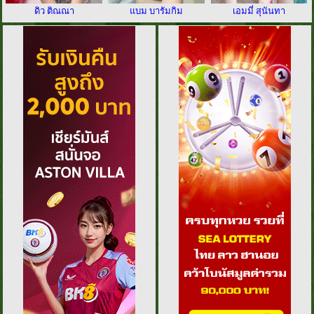
ดิว ติณณา
แบม บารัมกิม
เอมมี่ สุนันทา