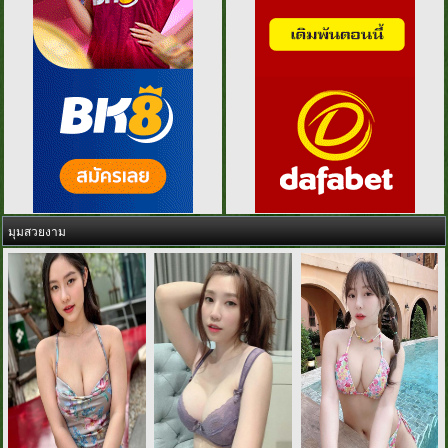
มุมสวยงาม