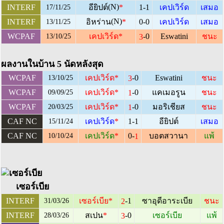
(N)
INTERF
อียิปต์
*
1-1
เคปเวิร์ด
เสมอ
17/11/25
(N)
INTERF
อิหร่าน
*
0-0
เคปเวิร์ด
เสมอ
13/11/25
-0
WCPAF
เคปเวิร์ด
*
Eswatini
ชนะ
3
13/10/25
ผลงานในบ้าน 5 นัดหลังสุด
-0
WCPAF
เคปเวิร์ด
*
Eswatini
ชนะ
3
13/10/25
-0
WCPAF
เคปเวิร์ด
*
แคเมอรูน
ชนะ
1
09/09/25
-0
WCPAF
เคปเวิร์ด
*
มอริเชียส
ชนะ
1
20/03/25
CAF NC
เคปเวิร์ด
*
1-1
อียิปต์
เสมอ
15/11/24
0-
CAF NC
เคปเวิร์ด
*
บอตสวานา
แพ้
1
10/10/24
เซอร์เบีย
-1
INTERF
เซอร์เบีย
*
ซาอุดีอาระเบีย
ชนะ
2
31/03/26
-0
INTERF
สเปน
*
เซอร์เบีย
แพ้
3
28/03/26