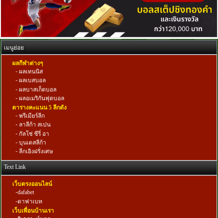
เมนูย่อย
ผลกีฬาต่างๆ
-
ผลเทนนิส
-
ผลเบสบอล
-
ผลบาสเก็ตบอล
-
ผลอเมริกันฟุตบอล
ตารางคะแนน 5 ลีกดัง
-
พรีเมียร์ลีก
-
ลาลีก้า สเปน
-
กัลโช่ ซีรี่ อา
-
บุนเดสลีก้า
-
ลีกเอิงฝรั่งเศษ
Text Link
เว็บตรงออนไลน์
-
dafabet
-
ดาฟาเบท
เว็บเพื่อนบ้านเรา