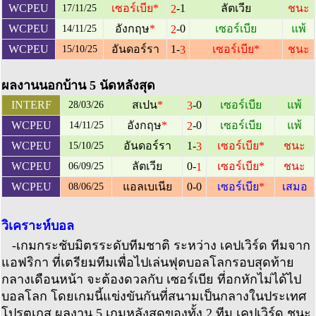
-1
WCPEU
เซอร์เบีย
*
ลัตเวีย
ชนะ
2
17/11/25
-0
WCPEU
อังกฤษ
*
เซอร์เบีย
แพ้
2
14/11/25
1-
WCPEU
อันดอร์รา
เซอร์เบีย
*
ชนะ
3
15/10/25
ผลงานนอกบ้าน 5 นัดหลังสุด
-0
INTERF
สเปน
*
เซอร์เบีย
แพ้
3
28/03/26
-0
WCPEU
อังกฤษ
*
เซอร์เบีย
แพ้
2
14/11/25
1-
WCPEU
อันดอร์รา
เซอร์เบีย
*
ชนะ
3
15/10/25
0-
WCPEU
ลัตเวีย
เซอร์เบีย
*
ชนะ
1
06/09/25
WCPEU
แอลเบเนีย
0-0
เซอร์เบีย
*
เสมอ
08/06/25
วิเคราะห์บอล
-เกมกระชับมิตรระดับทีมชาติ ระหว่าง เคปเวิร์ด ทีมจาก
แอฟริกา ที่เตรียมทีมเพื่อไปเล่นฟุตบอลโลกรอบสุดท้าย
กลางเดือนหน้า จะต้องดวลกับ เซอร์เบีย ที่อกหักไม่ได้ไป
บอลโลก โดยเกมนี้แข่งขันกันที่สนามเป็นกลางในประเทศ
โปรตุเกส ผลงาน 5 เกมหลังสุดของทั้ง 2 ทีม เคปเวิร์ด ชนะ