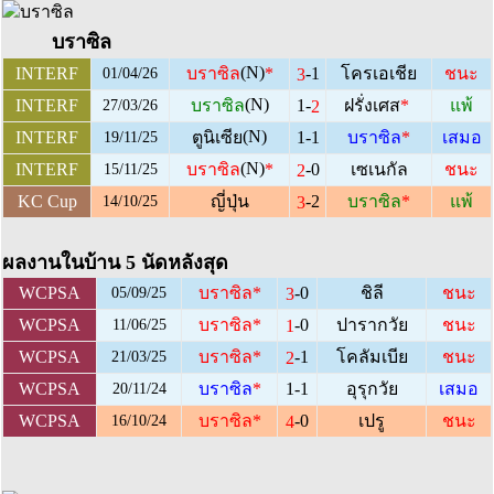
บราซิล
(N)
-1
INTERF
บราซิล
*
โครเอเชีย
ชนะ
3
01/04/26
(N)
1-
INTERF
บราซิล
ฝรั่งเศส
*
แพ้
2
27/03/26
(N)
INTERF
ตูนิเซีย
1-1
บราซิล
*
เสมอ
19/11/25
(N)
-0
INTERF
บราซิล
*
เซเนกัล
ชนะ
2
15/11/25
-2
KC Cup
ญี่ปุ่น
บราซิล
*
แพ้
3
14/10/25
ผลงานในบ้าน 5 นัดหลังสุด
-0
WCPSA
บราซิล
*
ชิลี
ชนะ
3
05/09/25
-0
WCPSA
บราซิล
*
ปารากวัย
ชนะ
1
11/06/25
-1
WCPSA
บราซิล
*
โคลัมเบีย
ชนะ
2
21/03/25
WCPSA
บราซิล
*
1-1
อุรุกวัย
เสมอ
20/11/24
-0
WCPSA
บราซิล
*
เปรู
ชนะ
4
16/10/24