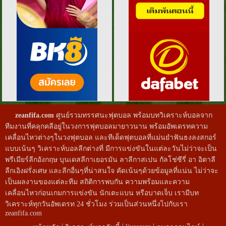
zeanfifa.com
ศูนย์รวมทรรศนะฟุตบอล พร้อมบทวิเคราะห์บอลจาก
ทีมงานที่คลุกคลีอยู่ในวงการฟุตบอลมายาวนาน พร้อมอัพเดรทความ
เคลื่อนไหวต่างๆในวงฟุตบอล และทีเด็ดฟุตบอลที่แม่นยำฟันธงลงสกอร์
แบบเน้นๆ วิเคราะห์บอลลีกต่างที่ มีการแข่งขันในแต่ละวันไม่ว่าจะเป็น
พรีเมียร์ลีกอังกฤษ บุนเดสลีกาเยอรมัน ลาลีกาสเปน กัลโช่ซีรี่ อา อิตาลี
ลีกเอิงฝรั่งเศษ และลีกอื่นๆที่น่าสนใจ คัดเน้นๆด้วยข้อมูลที่แน่น ไม่ว่าจะ
เป็นผลงานของแต่ละทีม สถิติการพบกัน ความพร้อมและความ
เคลื่อนไหวก่อนเกมการแข่งขัน นักเตะแบน หรือบาดเจ็บ เรามีบท
วิเคราะห์ทุกวันอัพเดรท 24 ชั่วโมง ร่วมเป็นส่วนหนึ่งไปกับเรา
zeanfifa.com