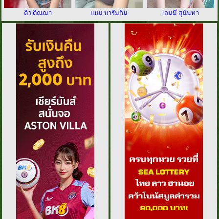
ดิว ติณณา
แบม บารัมกิม
เอมมี่ สุนันทา