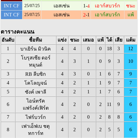
1-
INT CF
เอสเซ่น
เอาก์สบวร์ก
ชนะ
4
25/07/25
-1
INT CF
เอสเซ่น
เอาก์สบวร์ก
แพ้
2
25/07/25
ตารางคะแนน
อันดับ
ชื่อทีม
แข่ง
ชนะ
เสมอ
แพ้
ได้
เสีย
แต้ม
1
4
4
0
0
18
3
12
บาเยิร์น มิวนิค
โบรุสเซีย ดอร์
2
4
3
1
0
9
3
10
ทมุนด์
3
4
3
0
1
6
7
9
RB ลีบซิก
4
4
2
1
1
9
7
7
โคโลญจน์
5
4
2
1
1
7
6
7
ซังค์ เพาลี
ไอน์ทรัค
6
4
2
0
2
11
9
6
แฟร้งค์เฟิร์ต
7
4
2
0
2
8
8
6
ไฟร์บวร์ก
เฟาเอ็ฟเบ ชตุ
8
4
2
0
2
5
5
6
ทการ์ท