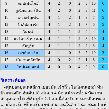
9
4
2
0
2
8
10
6
ฮอฟเฟ่นไฮม์
10
4
2
0
2
8
11
6
ยูเนี่ยน เบอร์ลิน
11
4
1
2
1
8
7
5
เลเวอร์คูเซ่น
12
4
1
2
1
7
6
5
โวล์ฟสบวร์ก
13
4
1
1
2
5
4
4
ไมนซ์
14
4
1
1
2
8
10
4
แวร์เดอร์ เบรเมน
15
4
1
1
2
2
8
4
ฮัมบูร์ก
16
4
1
0
3
7
10
3
เอาก์สบวร์ก
17
4
0
2
2
1
6
2
มึนเช่นกลัดบัค
18
4
0
0
4
2
9
0
ไฮน์เดนเฮลม์
วิเคราะห์บอล
-ฟุตบอลบุนเดสลีกา เยอรมัน เจ้าถิ่น ไฮน์เดนเฮลม์ ทีม
บ๊วยของลีก อันดับ 18 เล่นมา 4 นัด แพ้รวดทั้ง 4 นัด เกม
ล่าสุดออกไปแพ้ฮัมบูร์ก 2-1 เกมนี้ต้องรับการมาเยือนของ
เอาก์สบวร์ก ที่ก็ฟอร์มแย่พอกัน เล่นในลีก 4 นัด ชนะ 1 แพ้