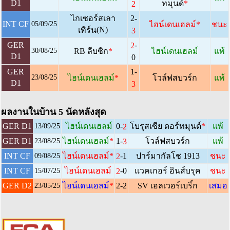
D1
ทมุนด์
*
2
ไกเซอร์สเลา
2-
INT CF
05/09/25
ไฮน์เดนเฮลม์
*
ชนะ
(N)
เทิร์น
3
-
GER
2
30/08/25
RB ลีบซิก
*
ไฮน์เดนเฮลม์
แพ้
D1
0
GER
1-
23/08/25
ไฮน์เดนเฮลม์
*
โวล์ฟสบวร์ก
แพ้
D1
3
ผลงานในบ้าน 5 นัดหลังสุด
0-
GER D1
ไฮน์เดนเฮลม์
โบรุสเซีย ดอร์ทมุนด์
*
แพ้
2
13/09/25
1-
GER D1
ไฮน์เดนเฮลม์
*
โวล์ฟสบวร์ก
แพ้
3
23/08/25
-1
INT CF
ไฮน์เดนเฮลม์
*
ปาร์มากัลโช 1913
ชนะ
2
09/08/25
-0
INT CF
ไฮน์เดนเฮลม์
แวคเกอร์ อินส์บรุค
ชนะ
2
15/07/25
GER D2
ไฮน์เดนเฮลม์
*
2-2
SV เอลเวอร์เบริ์ก
เสมอ
23/05/25