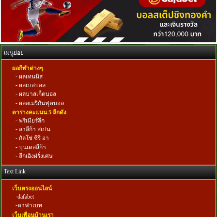
เมนูย่อย
ผลกีฬาต่างๆ
-
ผลเทนนิส
-
ผลเบสบอล
-
ผลบาสเก็ตบอล
-
ผลอเมริกันฟุตบอล
ตารางคะแนน 5 ลีกดัง
-
พรีเมียร์ลีก
-
ลาลีก้า สเปน
-
กัลโช่ ซีรี่ อา
-
บุนเดสลีก้า
-
ลีกเอิงฝรั่งเศษ
Text Link
เว็บตรงออนไลน์
-
dafabet
-
ดาฟาเบท
เว็บเพื่อนบ้านเรา