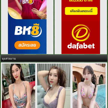
มุมสวยงาม