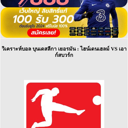
วิเคราะห์บอล บุนเดสลีกา เยอรมัน : ไฮน์เดนเฮลม์ VS เอา
ก์สบวร์ก