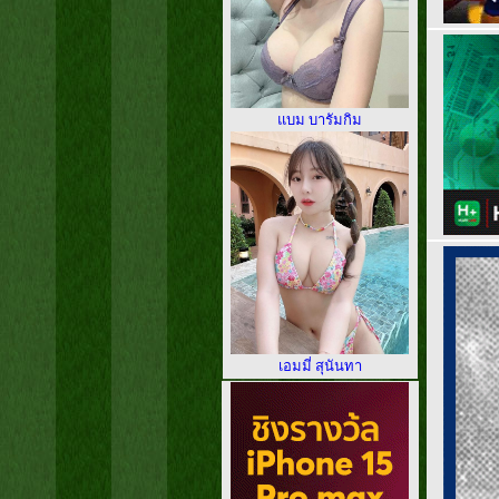
แบม บารัมกิม
เอมมี่ สุนันทา