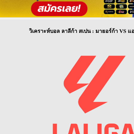
วิเคราะห์บอล ลาลีก้า สเปน : มายอร์ก้า VS 