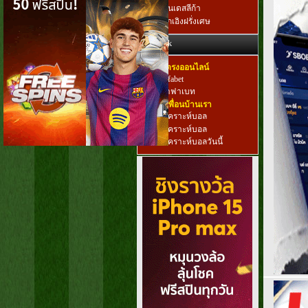
-
บุนเดสลีก้า
-
ลีกเอิงฝรั่งเศษ
Text Link
เว็บตรงออนไลน์
-
dafabet
-
ดาฟาเบท
เว็บเพื่อนบ้านเรา
-
วิเคราะห์บอล
-
วิเคราะห์บอล
-
วิเคราะห์บอลวันนี้