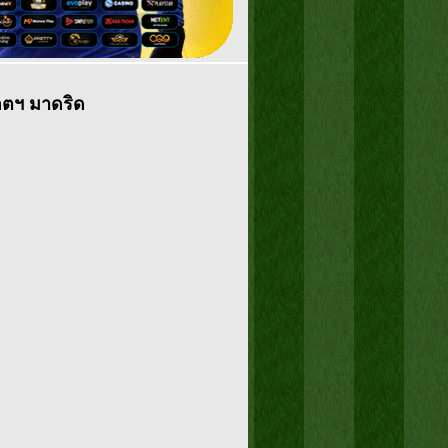
แอตฯ มาดริด