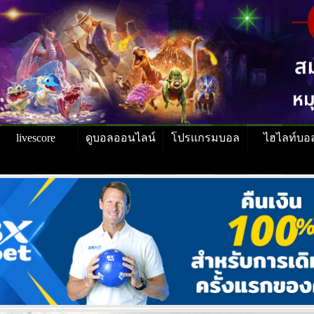
livescore
ดูบอลออนไลน์
โปรแกรมบอล
ไฮไลท์บอ