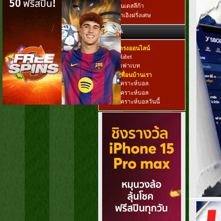
-
บุนเดสลีก้า
-
ลีกเอิงฝรั่งเศษ
Text Link
เว็บตรงออนไลน์
-
dafabet
-
ดาฟาเบท
เว็บเพื่อนบ้านเรา
-
วิเคราะห์บอล
-
วิเคราะห์บอล
-
วิเคราะห์บอลวันนี้