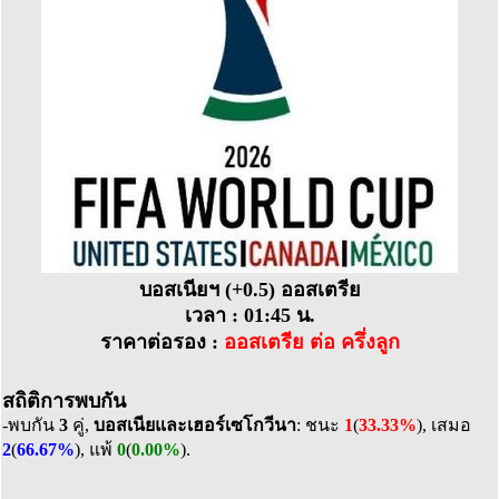
บอสเนียฯ (+0.5) ออสเตรีย
เวลา : 01:45 น.
ราคาต่อรอง :
ออสเตรีย ต่อ ครึ่งลูก
สถิติการพบกัน
-พบกัน
3
คู่,
บอสเนียและเฮอร์เซโกวีนา
: ชนะ
1
(
33.33%
), เสมอ
2
(
66.67%
), แพ้
0
(
0.00%
).