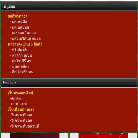
เมนูย่อย
ผลกีฬาต่างๆ
-
ผลเทนนิส
-
ผลเบสบอล
-
ผลบาสเก็ตบอล
-
ผลอเมริกันฟุตบอล
ตารางคะแนน 5 ลีกดัง
-
พรีเมียร์ลีก
-
ลาลีก้า สเปน
-
กัลโช่ ซีรี่ อา
-
บุนเดสลีก้า
-
ลีกเอิงฝรั่งเศษ
Text Link
เว็บตรงออนไลน์
-
dafabet
-
ดาฟาเบท
เว็บเพื่อนบ้านเรา
-
วิเคราะห์บอล
-
วิเคราะห์บอล
-
วิเคราะห์บอลวันนี้