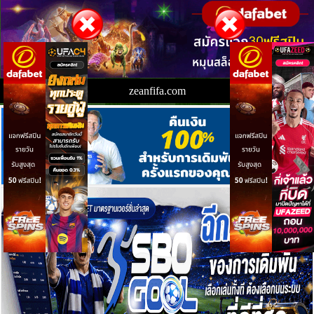
zeanfifa.com