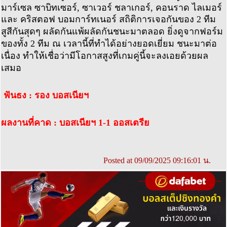
มาร์เซล ซาบิทเซอร์, ซาเวอร์ ชลาเกอร์, คอนราด ไลเมอร์
และ คริสตอฟ บอมการ์ทเนอร์ สถิติการเจอกันของ 2 ทีม
สูสีกันสุดๆ ผลัดกันแพ้ผลัดกันชนะมาตลอด ยิ่งดูจากฟอร์ม
ของทั้ง 2 ทีม ณ เวลานี้ที่ทำได้อย่างยอดเยี่ยม ชนะมาต่อ
เนื่อง ทำให้เชื่อว่ามีโอกาสสูงที่เกมคู่นี้จะลงเอยด้วยผล
เสมอ
ฟันธง : รอง บอสเนียฯ
ผลงานที่คาด : บอสเนียฯ 1-1 ออสเตรีย
Posted at 09/09/2025 09:16:01 น.