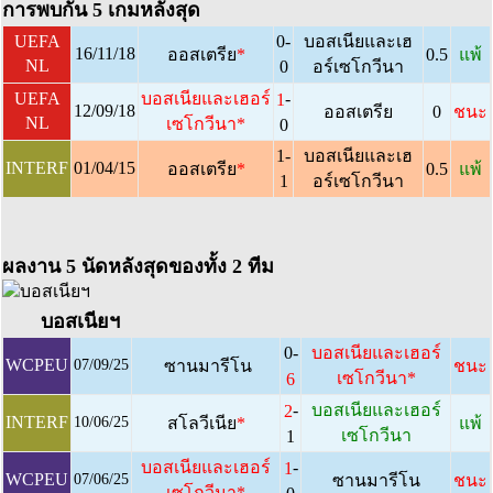
การพบกัน 5 เกมหลังสุด
UEFA
0-
บอสเนียและเฮ
16/11/18
ออสเตรีย
*
0.5
แพ้
NL
0
อร์เซโกวีนา
-
UEFA
บอสเนียและเฮอร์
1
12/09/18
ออสเตรีย
0
ชนะ
NL
เซโกวีนา
*
0
1-
บอสเนียและเฮ
INTERF
01/04/15
ออสเตรีย
*
0.5
แพ้
1
อร์เซโกวีนา
ผลงาน 5 นัดหลังสุดของทั้ง 2 ทีม
บอสเนียฯ
0-
บอสเนียและเฮอร์
WCPEU
07/09/25
ซานมารีโน
ชนะ
เซโกวีนา
*
6
-
บอสเนียและเฮอร์
2
INTERF
10/06/25
สโลวีเนีย
*
แพ้
เซโกวีนา
1
-
บอสเนียและเฮอร์
1
WCPEU
07/06/25
ซานมารีโน
ชนะ
เซโกวีนา
*