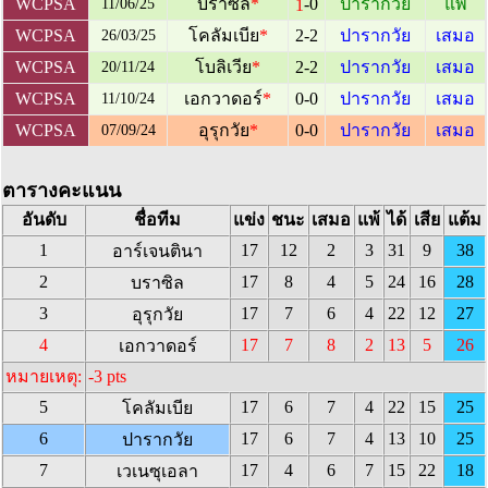
-0
WCPSA
บราซิล
*
ปารากวัย
แพ้
1
11/06/25
WCPSA
โคลัมเบีย
*
2-2
ปารากวัย
เสมอ
26/03/25
WCPSA
โบลิเวีย
*
2-2
ปารากวัย
เสมอ
20/11/24
WCPSA
เอกวาดอร์
*
0-0
ปารากวัย
เสมอ
11/10/24
WCPSA
อุรุกวัย
*
0-0
ปารากวัย
เสมอ
07/09/24
ตารางคะแนน
อันดับ
ชื่อทีม
แข่ง
ชนะ
เสมอ
แพ้
ได้
เสีย
แต้ม
1
17
12
2
3
31
9
38
อาร์เจนตินา
2
17
8
4
5
24
16
28
บราซิล
3
17
7
6
4
22
12
27
อุรุกวัย
4
17
7
8
2
13
5
26
เอกวาดอร์
หมายเหตุ:
-3 pts
5
17
6
7
4
22
15
25
โคลัมเบีย
6
17
6
7
4
13
10
25
ปารากวัย
7
17
4
6
7
15
22
18
เวเนซุเอลา