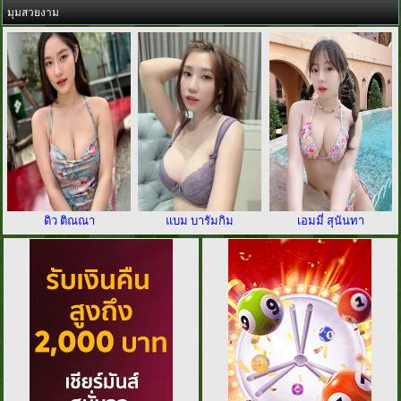
มุมสวยงาม
ดิว ติณณา
แบม บารัมกิม
เอมมี่ สุนันทา