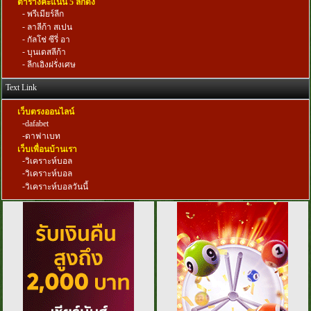
ตารางคะแนน 5 ลีกดัง
-
พรีเมียร์ลีก
-
ลาลีก้า สเปน
-
กัลโช่ ซีรี่ อา
-
บุนเดสลีก้า
-
ลีกเอิงฝรั่งเศษ
Text Link
เว็บตรงออนไลน์
-
dafabet
-
ดาฟาเบท
เว็บเพื่อนบ้านเรา
-
วิเคราะห์บอล
-
วิเคราะห์บอล
-
วิเคราะห์บอลวันนี้