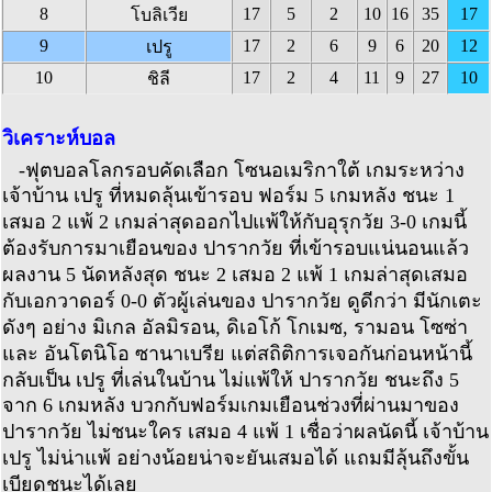
8
17
5
2
10
16
35
17
โบลิเวีย
9
17
2
6
9
6
20
12
เปรู
10
17
2
4
11
9
27
10
ชิลี
วิเคราะห์บอล
-ฟุตบอลโลกรอบคัดเลือก โซนอเมริกาใต้ เกมระหว่าง
เจ้าบ้าน เปรู ที่หมดลุ้นเข้ารอบ ฟอร์ม 5 เกมหลัง ชนะ 1
เสมอ 2 แพ้ 2 เกมล่าสุดออกไปแพ้ให้กับอุรุกวัย 3-0 เกมนี้
ต้องรับการมาเยือนของ ปารากวัย ที่เข้ารอบแน่นอนแล้ว
ผลงาน 5 นัดหลังสุด ชนะ 2 เสมอ 2 แพ้ 1 เกมล่าสุดเสมอ
กับเอกวาดอร์ 0-0 ตัวผู้เล่นของ ปารากวัย ดูดีกว่า มีนักเตะ
ดังๆ อย่าง มิเกล อัลมิรอน, ดิเอโก้ โกเมซ, รามอน โซซ่า
และ อันโตนิโอ ซานาเบรีย แต่สถิติการเจอกันก่อนหน้านี้
กลับเป็น เปรู ที่เล่นในบ้าน ไม่แพ้ให้ ปารากวัย ชนะถึง 5
จาก 6 เกมหลัง บวกกับฟอร์มเกมเยือนช่วงที่ผ่านมาของ
ปารากวัย ไม่ชนะใคร เสมอ 4 แพ้ 1 เชื่อว่าผลนัดนี้ เจ้าบ้าน
เปรู ไม่น่าแพ้ อย่างน้อยน่าจะยันเสมอได้ แถมมีลุ้นถึงขั้น
เบียดชนะได้เลย