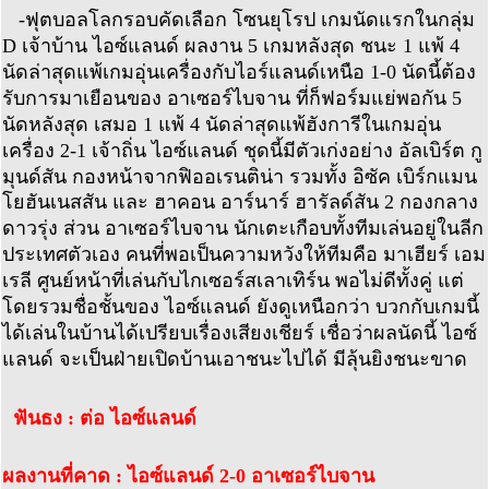
-ฟุตบอลโลกรอบคัดเลือก โซนยุโรป เกมนัดแรกในกลุ่ม
D เจ้าบ้าน ไอซ์แลนด์ ผลงาน 5 เกมหลังสุด ชนะ 1 แพ้ 4
นัดล่าสุดแพ้เกมอุ่นเครื่องกับไอร์แลนด์เหนือ 1-0 นัดนี้ต้อง
รับการมาเยือนของ อาเซอร์ไบจาน ที่ก็ฟอร์มแย่พอกัน 5
นัดหลังสุด เสมอ 1 แพ้ 4 นัดล่าสุดแพ้ฮังการีในเกมอุ่น
เครื่อง 2-1 เจ้าถิ่น ไอซ์แลนด์ ชุดนี้มีตัวเก่งอย่าง อัลเบิร์ต กู
มุนด์สัน กองหน้าจากฟิออเรนติน่า รวมทั้ง อิซัค เบิร์กแมน
โยฮันเนสสัน และ ฮาคอน อาร์นาร์ ฮารัลด์สัน 2 กองกลาง
ดาวรุ่ง ส่วน อาเซอร์ไบจาน นักเตะเกือบทั้งทีมเล่นอยู่ในลีก
ประเทศตัวเอง คนที่พอเป็นความหวังให้ทีมคือ มาเฮียร์ เอม
เรลี ศูนย์หน้าที่เล่นกับไกเซอร์สเลาเทิร์น พอไม่ดีทั้งคู่ แต่
โดยรวมชื่อชั้นของ ไอซ์แลนด์ ยังดูเหนือกว่า บวกกับเกมนี้
ได้เล่นในบ้านได้เปรียบเรื่องเสียงเชียร์ เชื่อว่าผลนัดนี้ ไอซ์
แลนด์ จะเป็นฝ่ายเปิดบ้านเอาชนะไปได้ มีลุ้นยิงชนะขาด
ฟันธง : ต่อ ไอซ์แลนด์
ผลงานที่คาด : ไอซ์แลนด์ 2-0 อาเซอร์ไบจาน