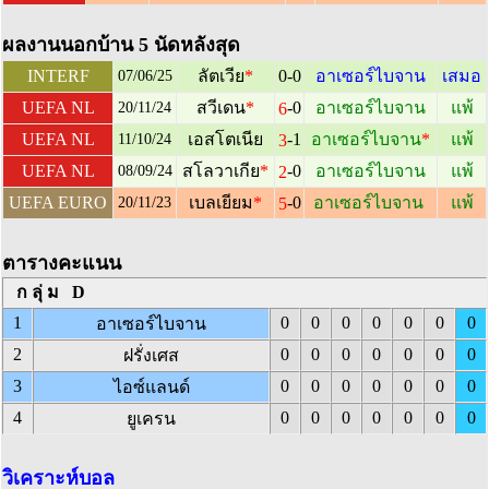
ผลงานนอกบ้าน 5 นัดหลังสุด
INTERF
ลัตเวีย
*
0-0
อาเซอร์ไบจาน
เสมอ
07/06/25
-0
UEFA NL
สวีเดน
*
อาเซอร์ไบจาน
แพ้
6
20/11/24
-1
UEFA NL
เอสโตเนีย
อาเซอร์ไบจาน
*
แพ้
3
11/10/24
-0
UEFA NL
สโลวาเกีย
*
อาเซอร์ไบจาน
แพ้
2
08/09/24
-0
UEFA EURO
เบลเยียม
*
อาเซอร์ไบจาน
แพ้
5
20/11/23
ตารางคะแนน
กลุ่ม D
1
0
0
0
0
0
0
0
อาเซอร์ไบจาน
2
0
0
0
0
0
0
0
ฝรั่งเศส
3
0
0
0
0
0
0
0
ไอซ์แลนด์
4
0
0
0
0
0
0
0
ยูเครน
วิเคราะห์บอล