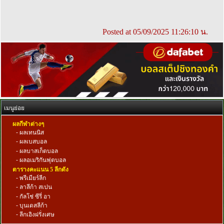
Posted at 05/09/2025 11:26:10 น.
เมนูย่อย
ผลกีฬาต่างๆ
-
ผลเทนนิส
-
ผลเบสบอล
-
ผลบาสเก็ตบอล
-
ผลอเมริกันฟุตบอล
ตารางคะแนน 5 ลีกดัง
-
พรีเมียร์ลีก
-
ลาลีก้า สเปน
-
กัลโช่ ซีรี่ อา
-
บุนเดสลีก้า
-
ลีกเอิงฝรั่งเศษ