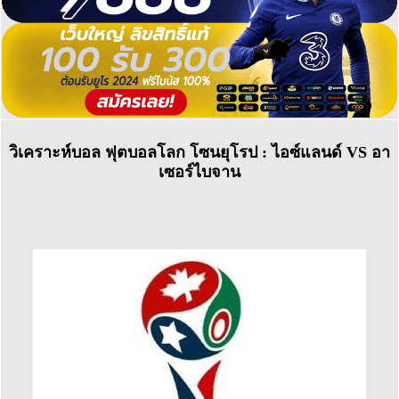
วิเคราะห์บอล ฟุตบอลโลก โซนยุโรป : ไอซ์แลนด์ VS อา
เซอร์ไบจาน