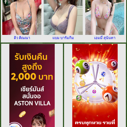
ดิว ติณณา
แบม บารัมกิม
เอมมี่ สุนันทา