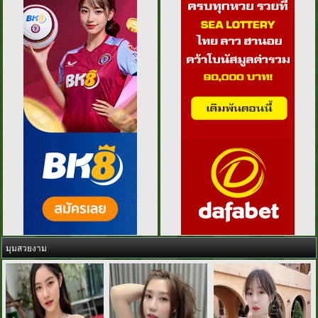
มุมสวยงาม