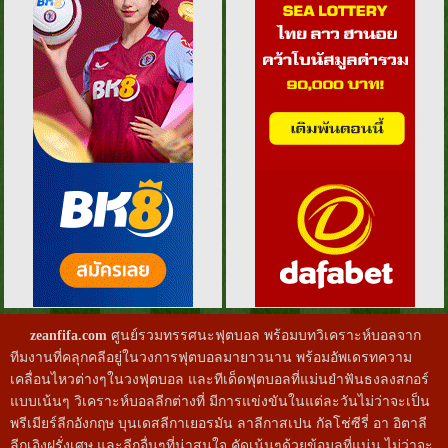
zeanfifa.com
ศูนย์รวมทรรศนะฟุตบอล พร้อมบทวิเคราะห์บอลจาก
ทีมงานที่คลุกคลีอยู่ในวงการฟุตบอลมายาวนาน พร้อมอัพเดรทความ
เคลื่อนไหวต่างๆในวงฟุตบอล และทีเด็ดฟุตบอลที่แม่นยำฟันธงลงสกอร์
แบบเน้นๆ วิเคราะห์บอลลีกต่างที่ มีการแข่งขันในแต่ละวันไม่ว่าจะเป็น
พรีเมียร์ลีกอังกฤษ บุนเดสลีกาเยอรมัน ลาลีกาสเปน กัลโช่ซีรี่ อา อิตาลี
ลีกเอิงฝรั่งเศษ และลีกอื่นๆที่น่าสนใจ คัดเน้นๆด้วยข้อมูลที่แน่น ไม่ว่าจะ