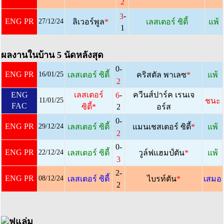
2
-
3
ENG PR
27/12/24
ลิเวอร์พูล
*
เลสเตอร์ ซิตี้
แพ้
1
ผลงานในบ้าน 5 นัดหลังสุด
0-
ENG PR
16/01/25
เลสเตอร์ ซิตี้
คริสตัล พาเลซ
*
แพ้
2
-
ENG
เลสเตอร์
ควีนส์ปาร์ค เรนเจ
6
11/01/25
ชนะ
FAC
ซิตี้
*
อร์ส
2
0-
ENG PR
29/12/24
เลสเตอร์ ซิตี้
แมนเชสเตอร์ ซิตี้
*
แพ้
2
0-
ENG PR
22/12/24
เลสเตอร์ ซิตี้
วูล์ฟแฮมป์ตัน
*
แพ้
3
2-
ENG PR
08/12/24
เลสเตอร์ ซิตี้
ไบรท์ตัน
*
เสมอ
2