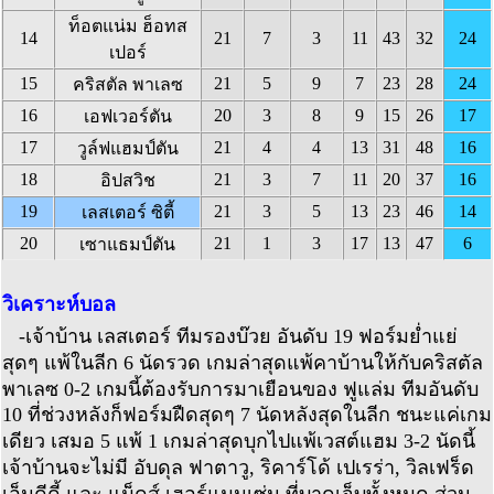
ท็อตแน่ม ฮ็อทส
14
21
7
3
11
43
32
24
เปอร์
15
21
5
9
7
23
28
24
คริสตัล พาเลซ
16
20
3
8
9
15
26
17
เอฟเวอร์ตัน
17
21
4
4
13
31
48
16
วูล์ฟแฮมป์ตัน
18
21
3
7
11
20
37
16
อิปสวิช
19
21
3
5
13
23
46
14
เลสเตอร์ ซิตี้
20
21
1
3
17
13
47
6
เซาแธมป์ตัน
วิเคราะห์บอล
-เจ้าบ้าน เลสเตอร์ ทีมรองบ๊วย อันดับ 19 ฟอร์มย่ำแย่
สุดๆ แพ้ในลีก 6 นัดรวด เกมล่าสุดแพ้คาบ้านให้กับคริสตัล
พาเลซ 0-2 เกมนี้ต้องรับการมาเยือนของ ฟูแล่ม ทีมอันดับ
10 ที่ช่วงหลังก็ฟอร์มฝืดสุดๆ 7 นัดหลังสุดในลีก ชนะแค่เกม
เดียว เสมอ 5 แพ้ 1 เกมล่าสุดบุกไปแพ้เวสต์แฮม 3-2 นัดนี้
เจ้าบ้านจะไม่มี อับดุล ฟาตาวู, ริคาร์โด้ เปเรร่า, วิลเฟร็ด
เอ็นดีดี้ และ แม็ดส์ เฮอร์แมนเซ่น ที่บาดเจ็บทั้งหมด ส่วน