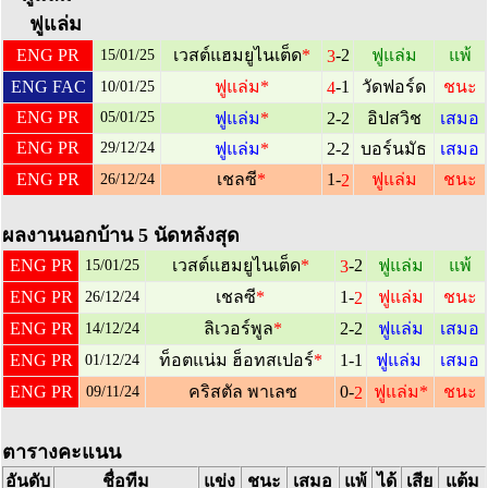
ฟูแล่ม
-2
ENG PR
เวสต์แฮมยูไนเต็ด
*
ฟูแล่ม
แพ้
3
15/01/25
-1
ENG FAC
ฟูแล่ม
*
วัดฟอร์ด
ชนะ
4
10/01/25
ENG PR
05/01/25
ฟูแล่ม
*
2-2
อิปสวิช
เสมอ
ENG PR
29/12/24
ฟูแล่ม
*
2-2
บอร์นมัธ
เสมอ
1-
ENG PR
เชลซี
*
ฟูแล่ม
ชนะ
2
26/12/24
ผลงานนอกบ้าน 5 นัดหลังสุด
-2
ENG PR
เวสต์แฮมยูไนเต็ด
*
ฟูแล่ม
แพ้
3
15/01/25
1-
ENG PR
เชลซี
*
ฟูแล่ม
ชนะ
2
26/12/24
ENG PR
ลิเวอร์พูล
*
2-2
ฟูแล่ม
เสมอ
14/12/24
ENG PR
ท็อตแน่ม ฮ็อทสเปอร์
*
1-1
ฟูแล่ม
เสมอ
01/12/24
0-
ENG PR
คริสตัล พาเลซ
ฟูแล่ม
*
ชนะ
2
09/11/24
ตารางคะแนน
อันดับ
ชื่อทีม
แข่ง
ชนะ
เสมอ
แพ้
ได้
เสีย
แต้ม