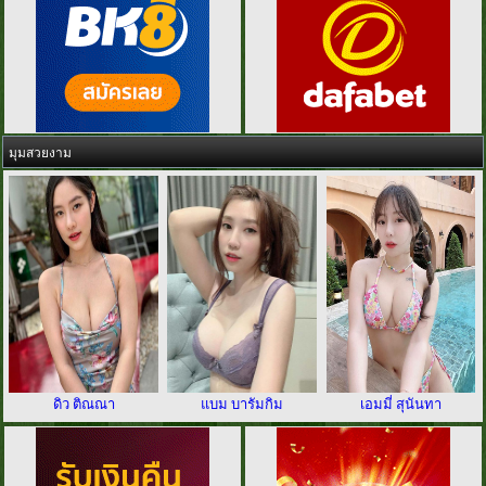
มุมสวยงาม
ดิว ติณณา
แบม บารัมกิม
เอมมี่ สุนันทา