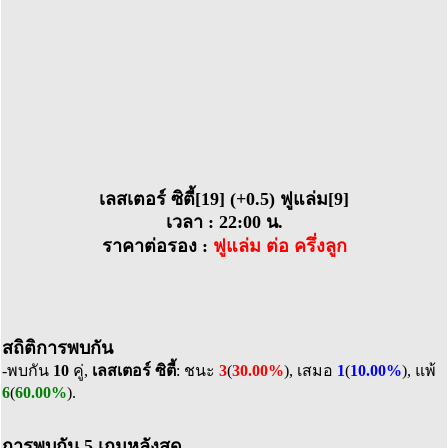
เลสเตอร์ ซิตี้[19] (+0.5) ฟูแล่ม[9]
เวลา : 22:00 น.
ราคาต่อรอง :
ฟูแล่ม ต่อ ครึ่งลูก
สถิติการพบกัน
-พบกัน
10
คู่,
เลสเตอร์ ซิตี้
: ชนะ
3
(
30.00%
), เสมอ
1
(
10.00%
), แพ้
6
(
60.00%
).
การพบกัน 5 เกมหลังสุด