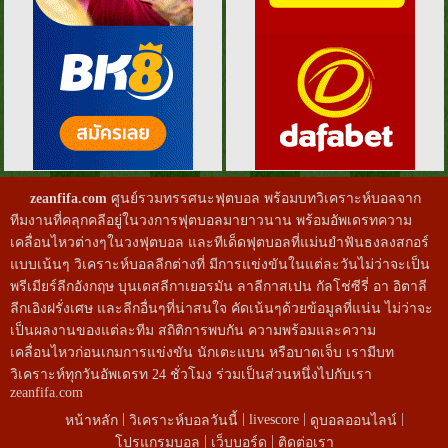
zeanfifa.com
ศูนย์รวมทรรศนะฟุตบอล พร้อมบทวิเคราะห์บอลจาก
ทีมงานที่คลุกคลีอยู่ในวงการฟุตบอลมายาวนาน พร้อมอัพเดรทความ
เคลื่อนไหวต่างๆในวงฟุตบอล และทีเด็ดฟุตบอลที่แม่นยำฟันธงลงสกอร์
แบบเน้นๆ วิเคราะห์บอลลีกต่างที่ มีการแข่งขันในแต่ละวันไม่ว่าจะเป็น
พรีเมียร์ลีกอังกฤษ บุนเดสลีกาเยอรมัน ลาลีกาสเปน กัลโช่ซีรี่ อา อิตาลี
ลีกเอิงฝรั่งเศษ และลีกอื่นๆที่น่าสนใจ คัดเน้นๆด้วยข้อมูลที่แน่น ไม่ว่าจะ
เป็นผลงานของแต่ละทีม สถิติการพบกัน ความพร้อมและความ
เคลื่อนไหวก่อนเกมการแข่งขัน นักเตะแบน หรือบาดเจ็บ เรามีบท
วิเคราะห์ทุกวันอัพเดรท 24 ชั่วโมง ร่วมเป็นส่วนหนึ่งไปกับเรา
zeanfifa.com
|
|
|
|
livescore
หน้าหลัก
วิเคราะห์บอลวันนี้
ดูบอลออนไลน์
|
|
โปรแกรมบอล
เว็บบอร์ด
ติดต่อเรา