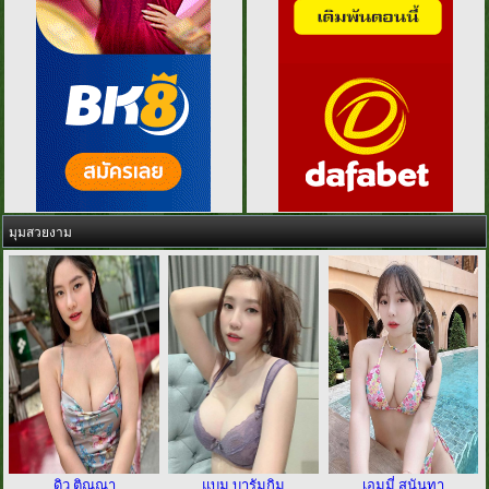
มุมสวยงาม
ดิว ติณณา
แบม บารัมกิม
เอมมี่ สุนันทา