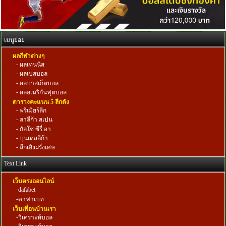
เมนูย่อย
ผลกีฬาต่างๆ
-
ผลเทนนิส
-
ผลเบสบอล
-
ผลบาสเก็ตบอล
-
ผลอเมริกันฟุตบอล
ตารางคะแนน 5 ลีกดัง
-
พรีเมียร์ลีก
-
ลาลีก้า สเปน
-
กัลโช่ ซีรี่ อา
-
บุนเดสลีก้า
-
ลีกเอิงฝรั่งเศษ
Text Link
เว็บตรงออนไลน์
-
dafabet
-
ดาฟาเบท
เว็บเพื่อนบ้านเรา
-
วิเคราะห์บอล