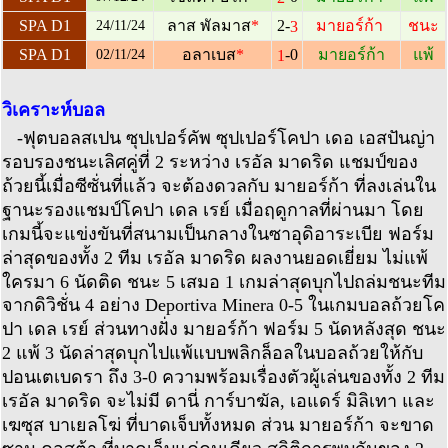
2-
SPA D1
ลาส พัลมาส
*
มายอร์ก้า
ชนะ
3
24/11/24
-0
SPA D1
อลาเบส
*
มายอร์ก้า
แพ้
1
02/11/24
วิเคราะห์บอล
-ฟุตบอลสเปน ซุปเปอร์คัพ ซุปเปอร์โคปา เดอ เอสปันญ่า
รอบรองชนะเลิศคู่ที่ 2 ระหว่าง เรอัล มาดริด แชมป์ของ
ถ้วยนี้เมื่อซีซั่นที่แล้ว จะต้องดวลกับ มายอร์ก้า ที่ลงเล่นใน
ฐานะรองแชมป์โคปา เดล เรย์ เมื่อฤดูกาลที่ผ่านมา โดย
เกมนี้จะแข่งขันที่สนามเป็นกลางในซาอุดิอาระเบีย ฟอร์ม
ล่าสุดของทั้ง 2 ทีม เรอัล มาดริด ผลงานยอดเยี่ยม ไม่แพ้
ใครมา 6 นัดติด ชนะ 5 เสมอ 1 เกมล่าสุดบุกไปถล่มชนะทีม
จากดิวิชั่น 4 อย่าง Deportiva Minera 0-5 ในเกมบอลถ้วยโค
ปา เดล เรย์ ส่วนทางฝั่ง มายอร์ก้า ฟอร์ม 5 นัดหลังสุด ชนะ
2 แพ้ 3 นัดล่าสุดบุกไปแพ้แบบพลิกล็อลในบอลถ้วยให้กับ
ปอนเตเบดรา ถึง 3-0 ความพร้อมเรื่องตัวผู้เล่นของทั้ง 2 ทีม
เรอัล มาดริด จะไม่มี ดานี่ การ์บาฆัล, เอแดร์ มิลิเทา และ
เฆซุส บาเยลโฆ่ ที่บาดเจ็บทั้งหมด ส่วน มายอร์ก้า จะขาด