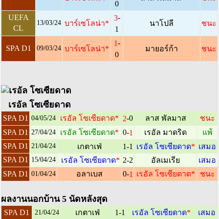
0
-
UEFA
3
13/03/24
บาร์เซโลน่า
*
นาโปลี
ชนะ
CL
1
-
1
SPA D1
09/03/24
บาร์เซโลน่า
*
มายอร์ก้า
ชนะ
0
เรอัล โซเซียดาด
-0
SPA D1
เรอัล โซเซียดาด
*
ลาส พัลมาส
ชนะ
2
04/05/24
0-
SPA D1
เรอัล โซเซียดาด
*
เรอัล มาดริด
แพ้
1
27/04/24
SPA D1
21/04/24
เกตาเฟ่
1-1
เรอัล โซเซียดาด
*
เสมอ
SPA D1
15/04/24
เรอัล โซเซียดาด
*
2-2
อัลเมเรีย
เสมอ
0-
SPA D1
อลาเบส
เรอัล โซเซียดาด
*
ชนะ
1
01/04/24
ผลงานนอกบ้าน 5 นัดหลังสุด
SPA D1
เกตาเฟ่
1-1
เรอัล โซเซียดาด
*
เสมอ
21/04/24