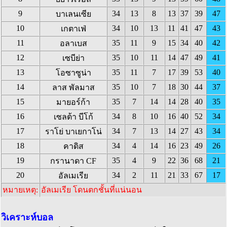
9
34
13
8
13
37
39
47
บาเลนเซีย
10
34
10
13
11
41
47
43
เกตาเฟ่
11
35
11
9
15
34
40
42
อลาเบส
12
35
10
11
14
47
49
41
เซบีย่า
13
35
11
7
17
39
53
40
โอซาซูน่า
14
35
10
7
18
30
44
37
ลาส พัลมาส
15
35
7
14
14
28
40
35
มายอร์ก้า
16
34
8
10
16
40
52
34
เซลต้า บีโก้
17
34
7
13
14
27
43
34
ราโย่ บาเยกาโน่
18
34
4
14
16
23
49
26
คาดิส
19
35
4
9
22
36
68
21
กรานาดา CF
20
34
2
11
21
33
67
17
อัลเมเรีย
หมายเหตุ:
อัลเมเรีย โดนตกชั้นที่แน่นอน
วิเคราะห์บอล