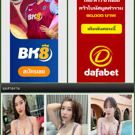
มุมสวยงาม