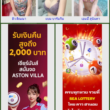
ดิว ติณณา
แบม บารัมกิม
เอมมี่ สุนันทา