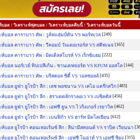
์บอล / วิเคราะห์ฟุตบอล / วิเคราะห์บอลคืนนี้ / วิเคราะห์บอลวันนี้
[249]
ะห์บอล คาราบาว คัพ : วูล์ฟแฮมป์ตัน VS พอร์ทเวล
[165]
ะห์บอล คาราบาว คัพ : วีคอมบ์ วันเดอเรอร์ส VS สตีฟเนจ
[222]
ห์บอล คาราบาว คัพ : มิดเดิลสโบรห์ VS เร็กซ์แฮม
[144]
ะห์บอล นอร์เวย์ ทิปเปลีเก้น : ซานเดฟยอร์ด VS KFUM ออสโล
[435]
ห์บอล คาราบาว คัพ : บริสตอล ซิตี้ VS วอลซอลล์
[483]
ห์บอล ยูฟ่า ยูโรป้า ลีก : เลช พอซนาน VS เคไอ แคร๊กสวิก
[456]
ห์บอล ยูฟ่า ยูโรป้า ลีก : ฮราเดตส์กราลอเว VS เบซิคตัส
[462]
ห์บอล ยูฟ่า ยูโรป้า ลีก : เอฟซี ธูน VS ไวกิงเกอร์ เรยาวิค
[612]
ห์บอล ยูฟ่า ยูโรป้า ลีก : เบนฟิก้า VS ฮาร์ท มิดโลเธียน
[38
ห์บอล ยูโรป้า คอนเฟอเร้นซ์ ลีก : ลีน่ามีสคอนด์ VS ราปิด เวียนนา
[315]
ห์บอล ยูโรป้า คอนเฟอเร้นซ์ ลีก : เอฟซี โนอาห์ VS เอฟซี ซิยง