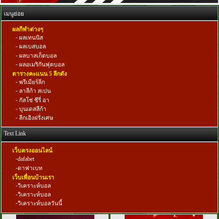
เมนูย่อย
ผลกีฬาต่างๆ
-
ผลเทนนิส
-
ผลเบสบอล
-
ผลบาสเก็ตบอล
-
ผลอเมริกันฟุตบอล
ตารางคะแนน 5 ลีกดัง
-
พรีเมียร์ลีก
-
ลาลีก้า สเปน
-
กัลโช่ ซีรี่ อา
-
บุนเดสลีก้า
-
ลีกเอิงฝรั่งเศษ
Text Link
เว็บตรงออนไลน์
-
dafabet
-
ดาฟาเบท
เว็บเพื่อนบ้านเรา
-
วิเคราะห์บอล
-
วิเคราะห์บอล
-
วิเคราะห์บอลวันนี้