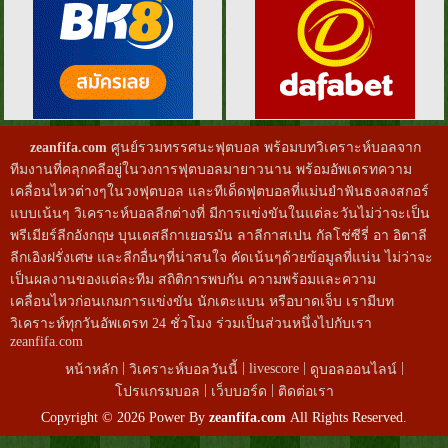
zeanfifa.com
ศูนย์รวมทรรศนะฟุตบอล พร้อมบทวิเคราะห์บอลจาก
ทีมงานที่คลุกคลีอยู่ในวงการฟุตบอลมายาวนาน พร้อมอัพเดรทความ
เคลื่อนไหวต่างๆในวงฟุตบอล และทีเด็ดฟุตบอลที่แม่นยำฟันธงลงสกอร์
แบบเน้นๆ วิเคราะห์บอลลีกต่างที่ มีการแข่งขันในแต่ละวันไม่ว่าจะเป็น
พรีเมียร์ลีกอังกฤษ บุนเดสลีกาเยอรมัน ลาลีกาสเปน กัลโช่ซีรี่ อา อิตาลี
ลีกเอิงฝรั่งเศษ และลีกอื่นๆที่น่าสนใจ คัดเน้นๆด้วยข้อมูลที่แน่น ไม่ว่าจะ
เป็นผลงานของแต่ละทีม สถิติการพบกัน ความพร้อมและความ
เคลื่อนไหวก่อนเกมการแข่งขัน นักเตะแบน หรือบาดเจ็บ เรามีบท
วิเคราะห์ทุกวันอัพเดรท 24 ชั่วโมง ร่วมเป็นส่วนหนึ่งไปกับเรา
zeanfifa.com
|
|
|
|
livescore
หน้าหลัก
วิเคราะห์บอลวันนี้
ดูบอลออนไลน์
|
|
โปรแกรมบอล
เว็บบอร์ด
ติดต่อเรา
Copyright © 2026 Power By
zeanfifa.com
All Rights Reserved.