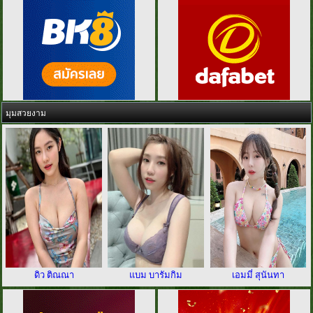
มุมสวยงาม
ดิว ติณณา
แบม บารัมกิม
เอมมี่ สุนันทา