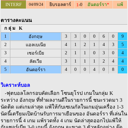
-0
INTERF
ยิบรอลตาร์
อันดอร์รา
*
แพ้
1
04/09/24
ตารางคะแนน
กลุ่ม K
1
3
3
0
0
6
0
9
อังกฤษ
2
4
1
2
1
4
3
5
แอลเบเนีย
3
2
1
1
0
3
0
4
เซอร์เบีย
4
3
1
1
1
2
4
4
ลัตเวีย
5
4
0
0
4
0
8
0
อันดอร์รา
วิเคราะห์บอล
-ฟุตบอลโลกรอบคัดเลือก โซนยุโรป เกมในกลุ่ม K
ระหว่าง อังกฤษ ที่ทำผลงานดีในรายการนี้ ชนะรวดมา 3
นัดติด แต่เกมล่าสุด แพ้ให้กับเซเนกัลในเกมอุ่นเครื่อง 1-3
นัดนี้เตรียมเปิดบ้านรับการมาเยือนของ อันดอร์รา ที่เล่นใน
รายการนี้ 4 เกม แพ้รวดทั้ง 4 เกม นัดล่าสุดออกไปแพ้ให้
กับเซอร์เบีย 3-0 เกมนี้ อังกฤษ จะขาด 3 ตัวหลักอย่าง จู๊ด