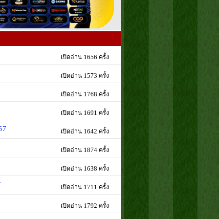
เปิดอ่าน 1656 ครั้ง
เปิดอ่าน 1573 ครั้ง
เปิดอ่าน 1768 ครั้ง
เปิดอ่าน 1691 ครั้ง
57
เปิดอ่าน 1642 ครั้ง
เปิดอ่าน 1874 ครั้ง
เปิดอ่าน 1638 ครั้ง
7
เปิดอ่าน 1711 ครั้ง
เปิดอ่าน 1792 ครั้ง