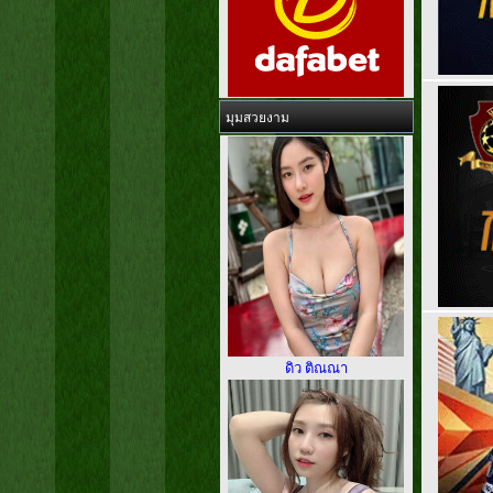
มุมสวยงาม
ดิว ติณณา