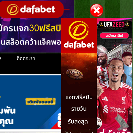
ล
ติดต่อเรา