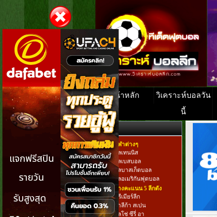
หน้าหลัก
วิเคราะห์บอลวัน
นี้
เมนูย่อย
ผลกีฬาต่างๆ
-
ผลเทนนิส
-
ผลเบสบอล
-
ผลบาสเก็ตบอล
-
ผลอเมริกันฟุตบอล
ตารางคะแนน 5 ลีกดัง
-
พรีเมียร์ลีก
-
ลาลีก้า สเปน
-
กัลโช่ ซีรี่ อา