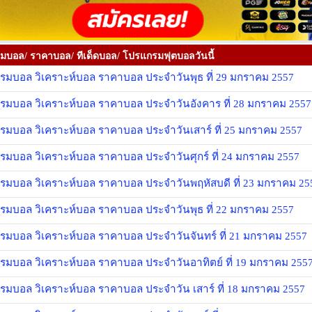
บอล/ ราคาบอล/ ทีเด็ดบอล/ โปรแกรมฟุตบอลวันนี้
มบอล วิเคราะห์บอล ราคาบอล ประจำวันพุธ ที่ 29 มกราคม 2557
มบอล วิเคราะห์บอล ราคาบอล ประจำวันอังคาร ที่ 28 มกราคม 2557
มบอล วิเคราะห์บอล ราคาบอล ประจำวันเสาร์ ที่ 25 มกราคม 2557
มบอล วิเคราะห์บอล ราคาบอล ประจำวันศุกร์ ที่ 24 มกราคม 2557
มบอล วิเคราะห์บอล ราคาบอล ประจำวันพฤหัสบดี ที่ 23 มกราคม 25
มบอล วิเคราะห์บอล ราคาบอล ประจำวันพุธ ที่ 22 มกราคม 2557
มบอล วิเคราะห์บอล ราคาบอล ประจำวันจันทร์ ที่ 21 มกราคม 2557
มบอล วิเคราะห์บอล ราคาบอล ประจำวันอาทิตย์ ที่ 19 มกราคม 255
มบอล วิเคราะห์บอล ราคาบอล ประจำวัน เสาร์ ที่ 18 มกราคม 2557