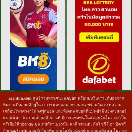
zeanfifa.com
ศูนย์รวมทรรศนะฟุตบอล พร้อมบทวิเคราะห์บอลจาก
ทีมงานที่คลุกคลีอยู่ในวงการฟุตบอลมายาวนาน พร้อมอัพเดรทความ
เคลื่อนไหวต่างๆในวงฟุตบอล และทีเด็ดฟุตบอลที่แม่นยำฟันธงลงสกอร์
แบบเน้นๆ วิเคราะห์บอลลีกต่างที่ มีการแข่งขันในแต่ละวันไม่ว่าจะเป็น
พรีเมียร์ลีกอังกฤษ บุนเดสลีกาเยอรมัน ลาลีกาสเปน กัลโช่ซีรี่ อา อิตาลี
ลีกเอิงฝรั่งเศษ และลีกอื่นๆที่น่าสนใจ คัดเน้นๆด้วยข้อมูลที่แน่น ไม่ว่าจะ