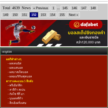
Total 4639 News
...
« Previous
1
145
146
147
148
149
150
151
153
154
155
Next »
152
เมนูย่อย
ผลกีฬาต่างๆ
-
ผลเทนนิส
-
ผลเบสบอล
-
ผลบาสเก็ตบอล
-
ผลอเมริกันฟุตบอล
ตารางคะแนน 5 ลีกดัง
-
พรีเมียร์ลีก
-
ลาลีก้า สเปน
-
กัลโช่ ซีรี่ อา
-
บุนเดสลีก้า
-
ลีกเอิงฝรั่งเศษ