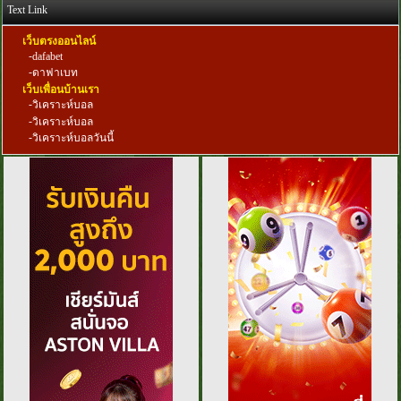
Text Link
เว็บตรงออนไลน์
-
dafabet
-
ดาฟาเบท
เว็บเพื่อนบ้านเรา
-
วิเคราะห์บอล
-
วิเคราะห์บอล
-
วิเคราะห์บอลวันนี้