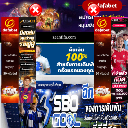
zeanfifa.com