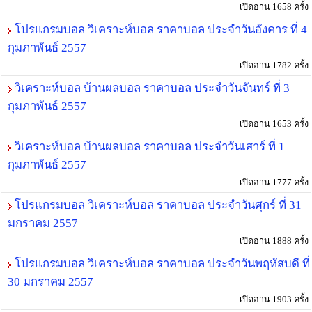
เปิดอ่าน 1658 ครั้ง
โปรแกรมบอล วิเคราะห์บอล ราคาบอล ประจำวันอังคาร ที่ 4
กุมภาพันธ์ 2557
เปิดอ่าน 1782 ครั้ง
วิเคราะห์บอล บ้านผลบอล ราคาบอล ประจำวันจันทร์ ที่ 3
กุมภาพันธ์ 2557
เปิดอ่าน 1653 ครั้ง
วิเคราะห์บอล บ้านผลบอล ราคาบอล ประจำวันเสาร์ ที่ 1
กุมภาพันธ์ 2557
เปิดอ่าน 1777 ครั้ง
โปรแกรมบอล วิเคราะห์บอล ราคาบอล ประจำวันศุกร์ ที่ 31
มกราคม 2557
เปิดอ่าน 1888 ครั้ง
โปรแกรมบอล วิเคราะห์บอล ราคาบอล ประจำวันพฤหัสบดี ที่
30 มกราคม 2557
เปิดอ่าน 1903 ครั้ง