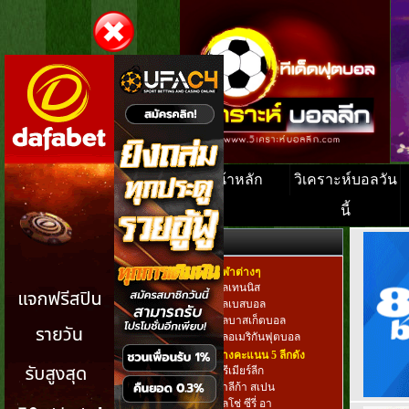
หน้าหลัก
วิเคราะห์บอลวัน
นี้
เมนูย่อย
ผลกีฬาต่างๆ
-
ผลเทนนิส
-
ผลเบสบอล
-
ผลบาสเก็ตบอล
-
ผลอเมริกันฟุตบอล
ตารางคะแนน 5 ลีกดัง
-
พรีเมียร์ลีก
-
ลาลีก้า สเปน
-
กัลโช่ ซีรี่ อา