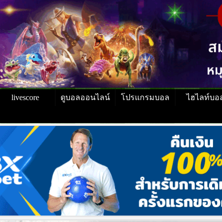
livescore
ดูบอลออนไลน์
โปรแกรมบอล
ไฮไลท์บอ