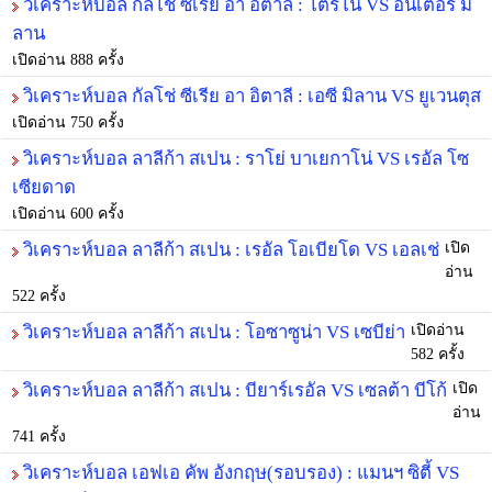
วิเคราะห์บอล กัลโช่ ซีเรีย อา อิตาลี : โตริโน่ VS อินเตอร์ มิ
ลาน
เปิดอ่าน 888 ครั้ง
วิเคราะห์บอล กัลโช่ ซีเรีย อา อิตาลี : เอซี มิลาน VS ยูเวนตุส
เปิดอ่าน 750 ครั้ง
วิเคราะห์บอล ลาลีก้า สเปน : ราโย่ บาเยกาโน่ VS เรอัล โซ
เซียดาด
เปิดอ่าน 600 ครั้ง
วิเคราะห์บอล ลาลีก้า สเปน : เรอัล โอเบียโด VS เอลเช่
เปิด
อ่าน
522 ครั้ง
วิเคราะห์บอล ลาลีก้า สเปน : โอซาซูน่า VS เซบีย่า
เปิดอ่าน
582 ครั้ง
วิเคราะห์บอล ลาลีก้า สเปน : บียาร์เรอัล VS เซลต้า บีโก้
เปิด
อ่าน
741 ครั้ง
วิเคราะห์บอล เอฟเอ คัพ อังกฤษ(รอบรอง) : แมนฯ ซิตี้ VS