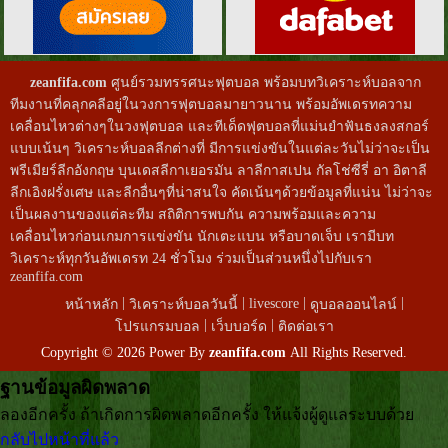
zeanfifa.com
ศูนย์รวมทรรศนะฟุตบอล พร้อมบทวิเคราะห์บอลจาก
ทีมงานที่คลุกคลีอยู่ในวงการฟุตบอลมายาวนาน พร้อมอัพเดรทความ
เคลื่อนไหวต่างๆในวงฟุตบอล และทีเด็ดฟุตบอลที่แม่นยำฟันธงลงสกอร์
แบบเน้นๆ วิเคราะห์บอลลีกต่างที่ มีการแข่งขันในแต่ละวันไม่ว่าจะเป็น
พรีเมียร์ลีกอังกฤษ บุนเดสลีกาเยอรมัน ลาลีกาสเปน กัลโช่ซีรี่ อา อิตาลี
ลีกเอิงฝรั่งเศษ และลีกอื่นๆที่น่าสนใจ คัดเน้นๆด้วยข้อมูลที่แน่น ไม่ว่าจะ
เป็นผลงานของแต่ละทีม สถิติการพบกัน ความพร้อมและความ
เคลื่อนไหวก่อนเกมการแข่งขัน นักเตะแบน หรือบาดเจ็บ เรามีบท
วิเคราะห์ทุกวันอัพเดรท 24 ชั่วโมง ร่วมเป็นส่วนหนึ่งไปกับเรา
zeanfifa.com
|
|
|
|
livescore
หน้าหลัก
วิเคราะห์บอลวันนี้
ดูบอลออนไลน์
|
|
โปรแกรมบอล
เว็บบอร์ด
ติดต่อเรา
Copyright © 2026 Power By
zeanfifa.com
All Rights Reserved.
ฐานข้อมูลผิดพลาด
ลองอีกครั้ง ถ้าเกิดการผิดพลาดอีกครั้ง ให้แจ้งผู้ดูแลระบบด้วย
กลับไปหน้าที่แล้ว